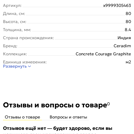
Артикул:
х9999305463
Длина, см:
80
Высота, см:
80
Толщина, мм:
8.4
Страна происхождения:
Индия
Бренд:
Ceradim
Коллекция:
Concrete Courage Graphite
Единица измерения:
м2
Развернуть
Назначение:
Стена, Пол
Тип поверхности:
Матовая
Покрытие:
Глазурованная
Вес упаковки (кг):
37.382
Вес 1 штуки, кг:
12.461
Отзывы и вопросы о товаре
0
Вес на 1 кв. м:
19.5
Отзывы о товаре
Вопросы и ответы
Материал:
Керамогранит
Рисунок:
Бетон
Отзывов ещё нет — будет здорово, если вы