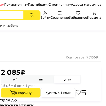
рам
Покупателям
Партнёрам
О компании
Адреса магазинов
Войти
Сравнение
Избранное
Корзина
и и мебель
Код товара: 951569
2 085
₽
м²
шт
упак
1.5 м² = 6 шт = 1 упак
В корзину
Купить в 1 клик
очу скидку
акажите услугу: