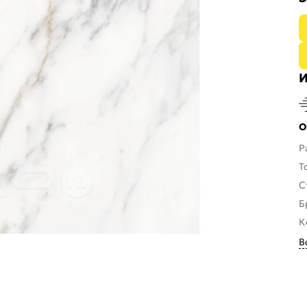
И
О
Р
Т
С
Б
К
В