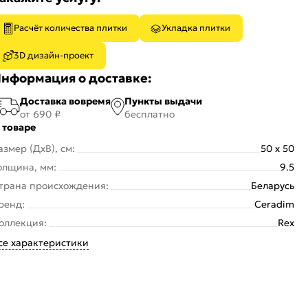
Расчёт количества плитки
Укладка плитки
3D дизайн-проект
нформация о доставке:
Доставка вовремя
Пункты выдачи
от 690 ₽
бесплатно
 товаре
азмер (ДхВ), см:
50 x 50
олщина, мм:
9.5
трана происхождения:
Беларусь
ренд:
Ceradim
оллекция:
Rex
се характеристики