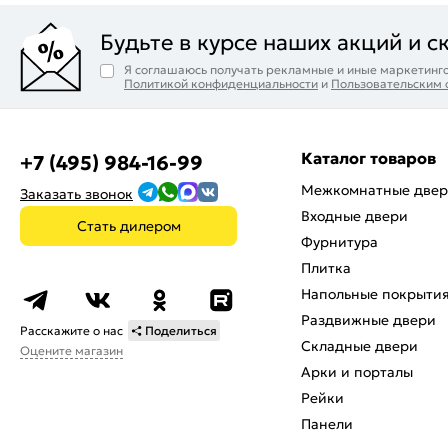
Будьте в курсе наших акций и с
Я соглашаюсь получать рекламные и иные маркетинго
Политикой конфиденциальности
и
Пользовательским
Каталог товаров
+7 (495) 984-16-99
Межкомнатные две
Заказать звонок
Входные двери
Стать дилером
Фурнитура
Плитка
Напольные покрыти
Раздвижные двери
Расскажите о нас
Поделиться
Складные двери
Оцените магазин
Арки и порталы
Рейки
Панели