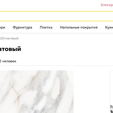
Блоге
ери
Фурнитура
Плитка
Напольные покрытия
Кухн
х50 матовый
атовый
2 человек
Х
З