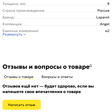
Толщина, мм:
9
Страна происхождения:
Россия
Бренд:
Laparet
Коллекция:
Angel
Единица измерения:
м2
Развернуть
Назначение:
Стена, Пол
Тип поверхности:
Неполированная матовая
Покрытие:
Глазурованная
Вес упаковки (кг):
36.306
Вес 1 штуки, кг:
7.26
Отзывы и вопросы о товаре
0
Вес на 1 кв. м:
20.2
Отзывы о товаре
Вопросы и ответы
Материал:
Керамогранит
Рисунок:
Мрамор
Отзывов ещё нет — будет здорово, если вы
напишете свои впечатления о товаре
Количество шт. в упаковке:
5
Область применения:
Для пола
Написать отзыв
Морозоустойчивость:
Да