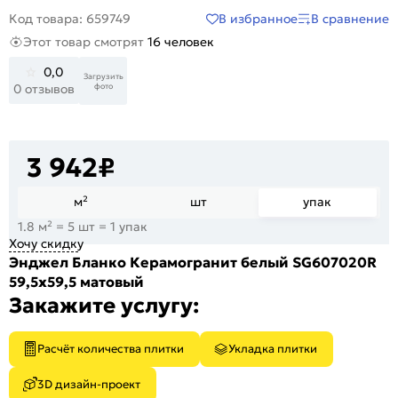
В избранное
В сравнение
Код товара: 659749
Этот товар смотрят
16 человек
0,0
Загрузить
фото
0 отзывов
3 942
₽
м²
шт
упак
1.8 м² = 5 шт = 1 упак
Хочу скидку
Энджел Бланко Керамогранит белый SG607020R
59,5х59,5 матовый
Закажите услугу:
Расчёт количества плитки
Укладка плитки
3D дизайн-проект