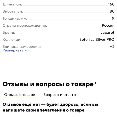
Длина, см:
160
Высота, см:
80
Толщина, мм:
9
Страна происхождения:
Россия
Бренд:
Laparet
Коллекция:
Betonica Silver PRO
Единица измерения:
м2
Развернуть
Назначение:
Стена, Пол
Тип поверхности:
Матовая
Покрытие:
Глазурованная
Вес упаковки (кг):
53.5
Вес 1 штуки, кг:
28.288
Отзывы и вопросы о товаре
0
Вес на 1 кв. м:
20.9
Отзывы о товаре
Вопросы и ответы
Материал:
Керамогранит
Рисунок:
Бетон
Отзывов ещё нет — будет здорово, если вы
напишете свои впечатления о товаре
Количество шт. в упаковке:
2