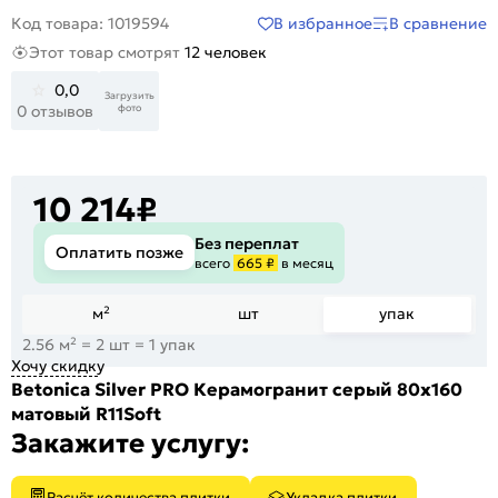
В избранное
В сравнение
Код товара: 1019594
Этот товар смотрят
12 человек
0,0
Загрузить
фото
0 отзывов
10 214
₽
Без переплат
Оплатить позже
всего
665 ₽
в месяц
м²
шт
упак
2.56 м² = 2 шт = 1 упак
Хочу скидку
Betonica Silver PRO Керамогранит серый 80х160
матовый R11Soft
Закажите услугу:
Расчёт количества плитки
Укладка плитки