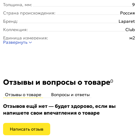
Толщина, мм:
9
Страна происхождения:
Россия
Бренд:
Laparet
Коллекция:
Club
Единица измерения:
м2
Развернуть
Назначение:
Пол, Стена
Тип поверхности:
Матовая
Покрытие:
Глазурованная
Вес упаковки (кг):
35.69
Вес 1 штуки, кг:
5.949
Отзывы и вопросы о товаре
0
Вес на 1 кв. м:
21.3
Отзывы о товаре
Вопросы и ответы
Материал:
Керамогранит
Рисунок:
Дерево
Отзывов ещё нет — будет здорово, если вы
напишете свои впечатления о товаре
Количество шт. в упаковке:
7
Область применения:
Для ванной
Написать отзыв
Морозоустойчивость:
Да