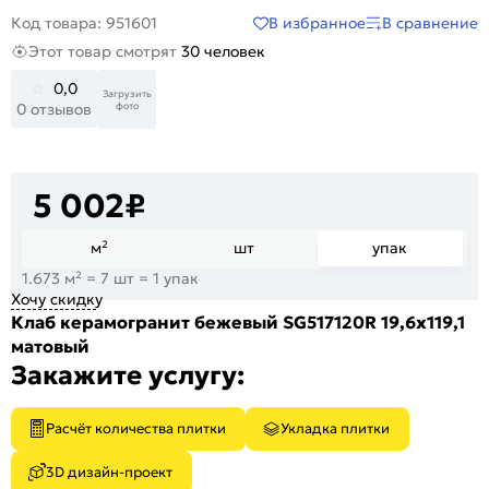
В избранное
В сравнение
Код товара: 951601
Этот товар смотрят
30 человек
0,0
Загрузить
фото
0 отзывов
5 002
₽
м²
шт
упак
1.673 м² = 7 шт = 1 упак
Хочу скидку
Клаб керамогранит бежевый SG517120R 19,6х119,1
матовый
Закажите услугу:
Расчёт количества плитки
Укладка плитки
3D дизайн-проект