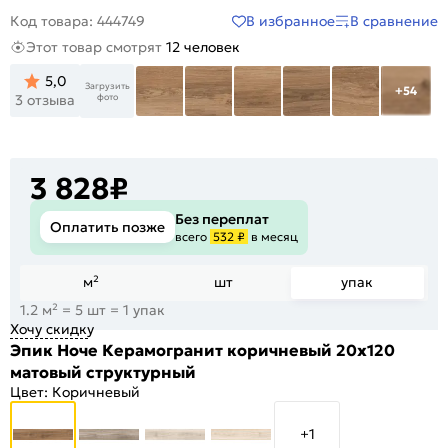
В избранное
В сравнение
Код товара: 444749
Этот товар смотрят
12 человек
5,0
Загрузить
+54
фото
3 отзыва
3 828
₽
Без переплат
Оплатить позже
всего
532 ₽
в месяц
м²
шт
упак
1.2 м² = 5 шт = 1 упак
Хочу скидку
Эпик Ноче Керамогранит коричневый 20х120
матовый структурный
Цвет:
Коричневый
+1