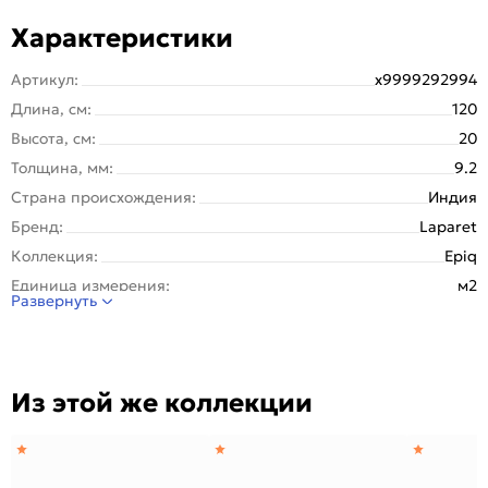
Характеристики
Артикул:
х9999292994
Длина, см:
120
Высота, см:
20
Толщина, мм:
9.2
Страна происхождения:
Индия
Бренд:
Laparet
Коллекция:
Epiq
Единица измерения:
м2
Развернуть
Назначение:
Стена, Пол
Тип поверхности:
Матовая
Покрытие:
Глазурованная
Из этой же коллекции
Вес упаковки (кг):
24.7
Вес 1 штуки, кг:
4.94
Вес на 1 кв. м:
20.6