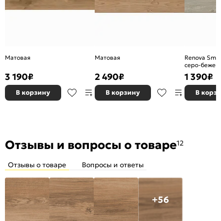
Матовая
Матовая
Renova Smo
серо-бежев
K952692R00
3 190
₽
2 490
₽
1 390
₽
В корзину
В корзину
В корз
Отзывы и вопросы о товаре
12
Отзывы о товаре
Вопросы и ответы
+56