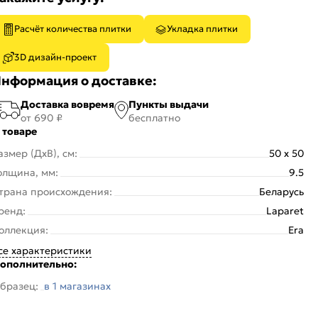
Расчёт количества плитки
Укладка плитки
3D дизайн-проект
нформация о доставке:
Доставка вовремя
Пункты выдачи
от 690 ₽
бесплатно
 товаре
азмер (ДхВ), см:
50 x 50
олщина, мм:
9.5
трана происхождения:
Беларусь
ренд:
Laparet
оллекция:
Era
се характеристики
ополнительно:
бразец:
в 1 магазинах