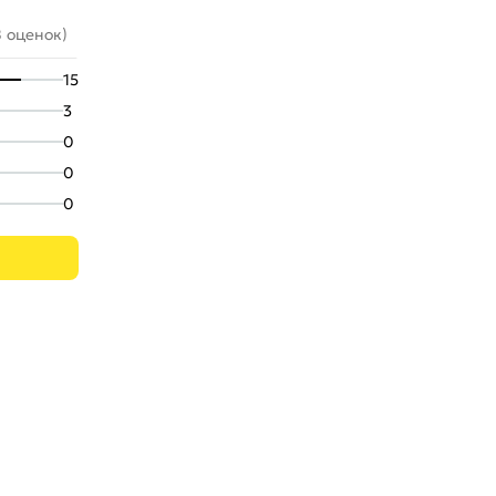
8 оценок)
15
3
0
0
0