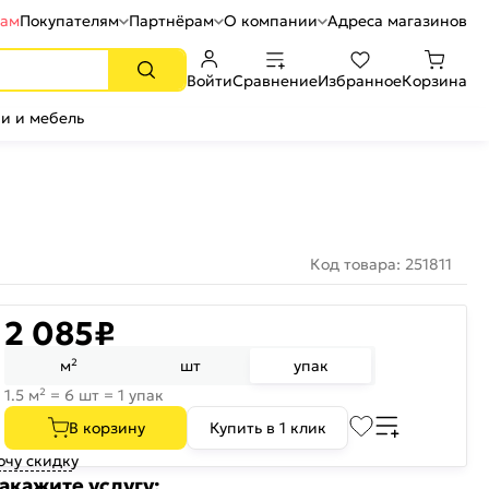
рам
Покупателям
Партнёрам
О компании
Адреса магазинов
Войти
Сравнение
Избранное
Корзина
и и мебель
Код товара: 251811
2 085
₽
м²
шт
упак
1.5 м² = 6 шт = 1 упак
В корзину
Купить в 1 клик
очу скидку
акажите услугу: