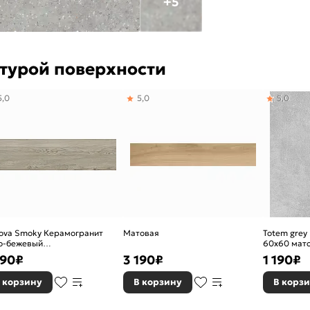
+5
ктурой поверхности
5,0
5,0
5,0
ova Smoky Керамогранит
Матовая
Totem grey
о-бежевый
60х60 мат
2692R0001LPE0 20х80
390
₽
3 190
₽
1 190
₽
 корзину
В корзину
В корз