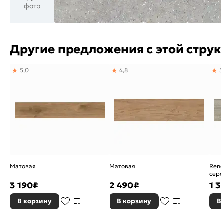
фото
Другие предложения с этой стру
5,0
4,8
Матовая
Матовая
Ren
сер
K95
3 190
₽
2 490
₽
1 
В корзину
В корзину
В