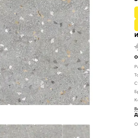
И
О
Р
Т
С
Б
К
В
Д
О