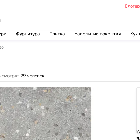
Блоге
ери
Фурнитура
Плитка
Напольные покрытия
Кухн
50
р смотрят
29 человек
Х
З