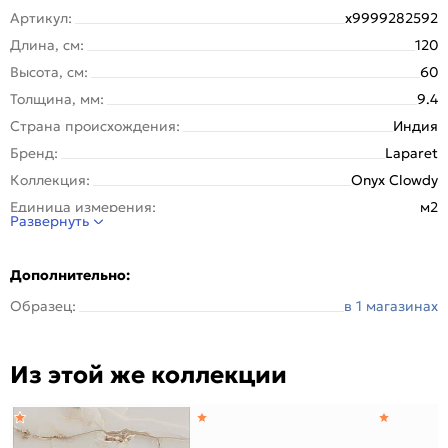
Артикул:
х9999282592
Длина, см:
120
Высота, см:
60
Толщина, мм:
9.4
Страна происхождения:
Индия
Бренд:
Laparet
Коллекция:
Onyх Clowdy
Единица измерения:
м2
Развернуть
Назначение:
Стена, Пол
Тип поверхности:
Полированная
Дополнительно:
Покрытие:
Глазурованная
Образец:
в 1 магазинах
Вес упаковки (кг):
28.3
Вес 1 штуки, кг:
14.15
Из этой же коллекции
Вес на 1 кв. м:
19.7
Материал:
Керамогранит
Рисунок:
Оникс