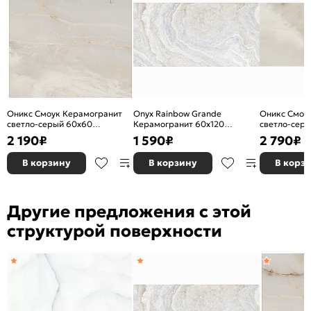
Количество шт. в упаковке:
2
Область применения:
Для ванной
Морозоустойчивость:
Нет
Цвет:
Белый
Износостойкость:
PEI III (для глазурованной)
Оникс Смоук Керамогранит
Onyx Rainbow Grande
Оникс Смоу
светло-серый 60х60
Керамогранит 60х120
светло-серы
полированный
Полированный
полированн
2 190
₽
1 590
₽
2 790
₽
В корзину
В корзину
В корз
Другие предложения с этой
структурой поверхности