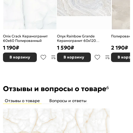
Onix Crack Керамогранит
Onyx Rainbow Grande
Полированн
60х60 Полированный
Керамогранит 60х120
Полированный
1 190
₽
1 590
₽
2 190
₽
В корзину
В корзину
В корз
Отзывы и вопросы о товаре
6
Отзывы о товаре
Вопросы и ответы
+16