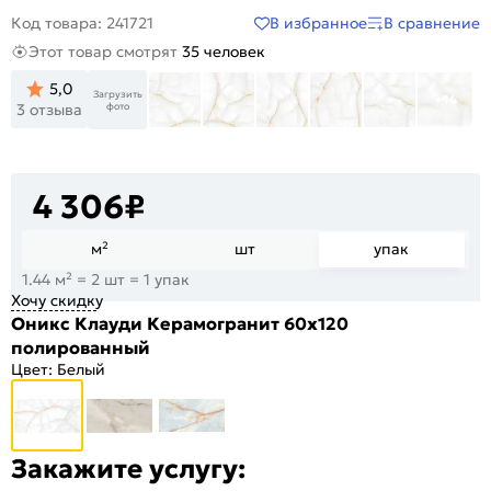
В избранное
В сравнение
Код товара: 241721
Этот товар смотрят
35 человек
5,0
Загрузить
+14
фото
3 отзыва
4 306
₽
м²
шт
упак
1.44 м² = 2 шт = 1 упак
Хочу скидку
Оникс Клауди Керамогранит 60х120
полированный
Цвет:
Белый
Закажите услугу: