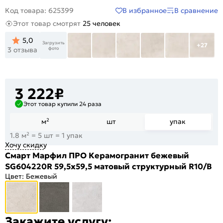
В избранное
В сравнение
Код товара: 625399
Этот товар смотрят
25 человек
5,0
Загрузить
+27
фото
3 отзыва
3 222
₽
Этот товар купили 24 раза
м²
шт
упак
1.8 м² = 5 шт = 1 упак
Хочу скидку
Смарт Марфил ПРО Керамогранит бежевый
SG604220R 59,5х59,5 матовый cтруктурный R10/B
Цвет:
Бежевый
Закажите услугу: