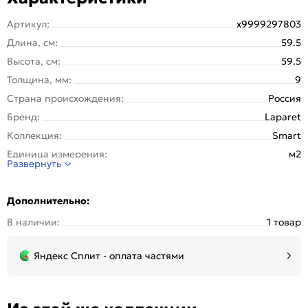
Артикул:
х9999297803
Длина, см:
59.5
Высота, см:
59.5
Толщина, мм:
9
Страна происхождения:
Россия
Бренд:
Laparet
Коллекция:
Smart
Единица измерения:
м2
Развернуть
Назначение:
Стена, Пол
Тип поверхности:
Матовая
Дополнительно:
Покрытие:
Глазурованная
В наличии:
1 товар
Вес упаковки (кг):
36.306
Вес 1 штуки, кг:
7.261
Яндекс Сплит - оплата частями
Вес на 1 кв. м:
20.2
Материал:
Керамогранит
Рисунок:
Бетон, цемент