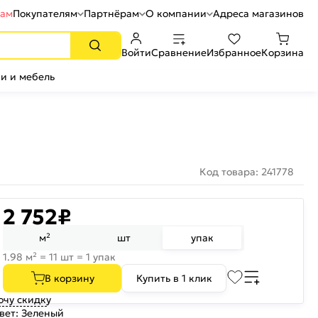
рам
Покупателям
Партнёрам
О компании
Адреса магазинов
Войти
Сравнение
Избранное
Корзина
и и мебель
Код товара: 241778
2 752
₽
м²
шт
упак
1.98 м² = 11 шт = 1 упак
В корзину
Купить в 1 клик
очу скидку
вет:
Зеленый