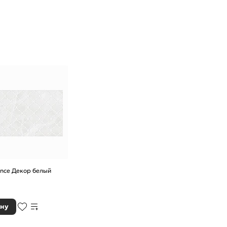
nce Декор белый
ину