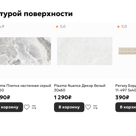
ктурой поверхности
4,9
5,0
5,0
zma Плитка настенная серый
Plazma Nuance Декор белый
Persey Бор
60
30х60
11-497 5х4
390
₽
1 290
₽
390
₽
 корзину
В корзину
В корз