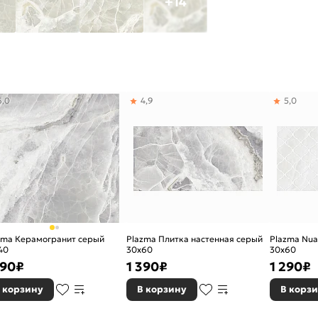
+14
5,0
4,9
5,0
zma Керамогранит серый
Plazma Плитка настенная серый
Plazma Nua
40
30х60
30х60
590
₽
1 390
₽
1 290
₽
 корзину
В корзину
В корз