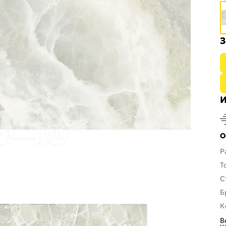
З
И
О
Р
Т
С
Б
К
В