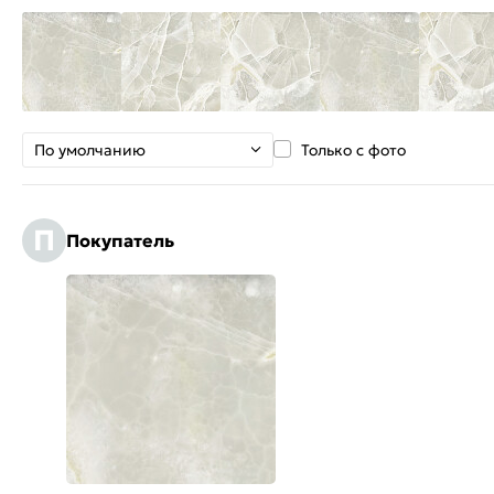
По умолчанию
Только с фото
П
Покупатель