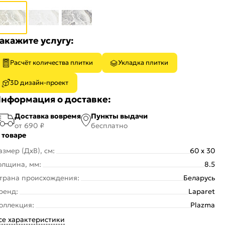
акажите услугу:
Расчёт количества плитки
Укладка плитки
3D дизайн-проект
нформация о доставке:
Доставка вовремя
Пункты выдачи
от 690 ₽
бесплатно
 товаре
азмер (ДхВ), см:
60 x 30
олщина, мм:
8.5
трана происхождения:
Беларусь
ренд:
Laparet
оллекция:
Plazma
се характеристики