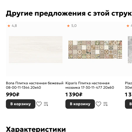
Другие предложения с этой стру
4,8
5,0
Bona Плитка настенная бежевый
Kiparis Плитка настенная
Pla
08-00-11-1344 20х40
мозаика 17-30-11-477 20х60
30х
990
₽
1 390
₽
1 
В корзину
В корзину
В
Характеристики