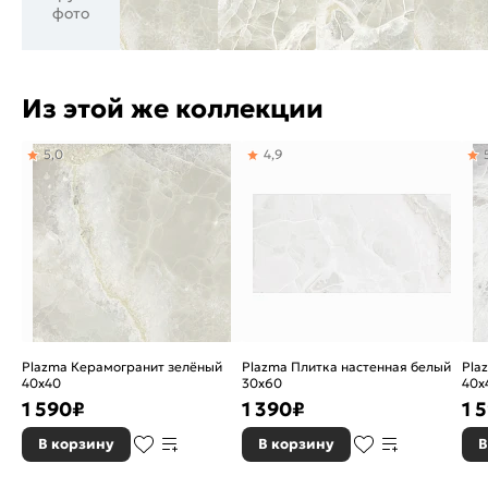
фото
Из этой же коллекции
5,0
4,9
Plazma Керамогранит зелёный
Plazma Плитка настенная белый
Pla
40х40
30х60
40х
1 590
₽
1 390
₽
1 
В корзину
В корзину
В