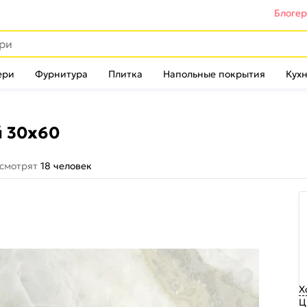
Блоге
ери
Фурнитура
Плитка
Напольные покрытия
Кухн
й 30х60
 смотрят
18 человек
Х
Ц