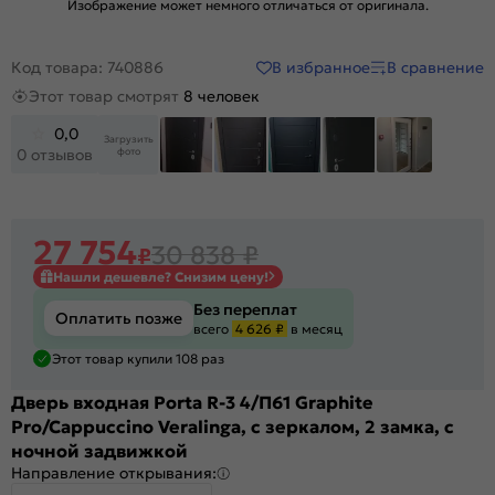
Изображение может немного отличаться от оригинала.
В избранное
В сравнение
Код товара: 740886
Этот товар смотрят
8 человек
0,0
Загрузить
фото
0 отзывов
+9
27 754
30 838
₽
₽
Нашли дешевле? Снизим цену!
Без переплат
Оплатить позже
всего
4 626 ₽
в месяц
Этот товар купили 108 раз
Дверь входная Porta R-3 4/П61 Graphite
Pro/Cappuccino Veralinga, с зеркалом, 2 замка, с
ночной задвижкой
Направление открывания: