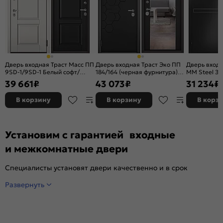
Дверь входная Траст Масс ПП
Дверь входная Траст Эко ПП
Дверь вход
9SD-1/9SD-1 Белый софт/
184/164 (черная фурнитура)
ММ Steel З
Чёрный матовый, 2 замка, с
Чёрный матовый/Чёрный
букле/Антра
39 661
₽
43 073
₽
31 234
₽
ночной задвижкой
матовый, с зеркалом, 2 замка,
замка, с но
с ночной задвижкой
В корзину
В корзину
В корз
Установим с гарантией входные
и межкомнатные двери
Специалисты установят двери качественно и в срок
Развернуть