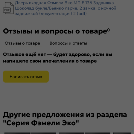
Дверь входная Фэмели Эко МП E-136 Задвижка
Крепление:
Анкерные болты
Шоколад букле/Бьянко ларче, 2 замка, с ночной
задвижкой (документация) 2 (pdf)
Петли:
2 петли
Верхний замок:
Border ЗВ 8-6/14
Отзывы и вопросы о товаре
0
Нижний замок:
Border ЗВ 4-3/85Г
Класс замка:
4 класс
Отзывы о товаре
Вопросы и ответы
Класс шумоизоляции:
3 класс ( 20-25 дБ)
Отзывов ещё нет — будет здорово, если вы
Цилиндр:
цилиндровый механизм 45х35(В) ЦАМ
напишете свои впечатления о товаре
Накладка цилиндровая
декоративная накладка БОН (хром)
наружная:
Написать отзыв
Накладка цилиндровая
Декоративная накладка БОН (хром)
внутренняя:
Накладка сувальдная
Декоративная накладка БОН (хром)
наружная:
Накладка сувальдная
декоративная накладка БОН (хром)
внутренняя:
Другие предложения из раздела
Ручка:
0883
"Серия Фэмели Эко"
Ночная задвижка:
есть
Поворотник для ночной задвижки:
пластик/металл