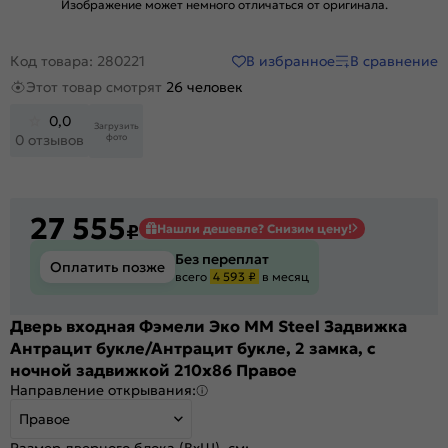
Изображение может немного отличаться от оригинала.
В избранное
В сравнение
Код товара: 280221
Этот товар смотрят
26 человек
0,0
Загрузить
фото
0 отзывов
27 555
₽
Нашли дешевле? Снизим цену!
Без переплат
Оплатить позже
всего
4 593 ₽
в месяц
Дверь входная Фэмели Эко ММ Steel Задвижка
Антрацит букле/Антрацит букле, 2 замка, с
ночной задвижкой 210x86 Правое
Направление открывания:
Правое
Размер дверного блока (ВхШ), см: