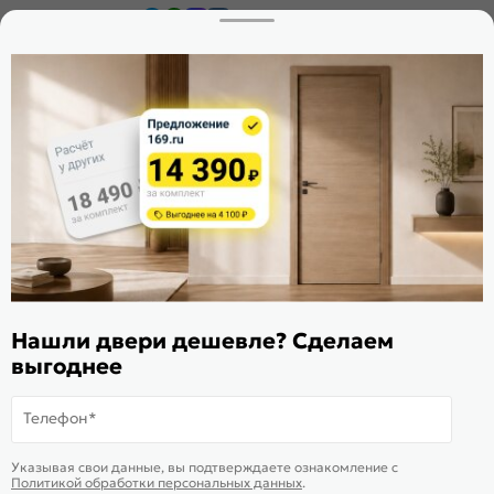
Заказать звонок
Стать дилером
Расскажите о нас
Поделиться
Оцените магазин
ИКС 1340
© 2010—2026 Склад Дверей 169.RU
Нашли двери дешевле? Сделаем
Пользовательское соглашение
выгоднее
Политика обработки персональных данных
Карта сайта
Телефон*
В корзину
-
27 555
₽
Купить в 1 клик
Указывая свои данные, вы подтверждаете ознакомление c
Политикой обработки персональных данных
.