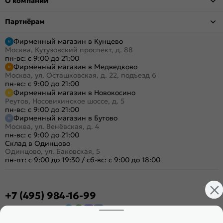
О компании
Партнёрам
Фирменный магазин в Кунцево
Москва, Кутузовский проспект, д. 88
пн-вс: с 9:00 до 21:00
Фирменный магазин в Медведково
Москва, ул. Осташковская, д. 22, подъезд 6
пн-вс: с 9:00 до 21:00
Фирменный магазин в Новокосино
Реутов, Носовихинское шоссе, д. 5
пн-вс: с 9:00 до 21:00
Фирменный магазин в Бутово
Москва, ул. Венёвская, д. 4
пн-вс: с 9:00 до 21:00
Склад в Одинцово
Одинцово, ул. Баковская, 5
пн-пт: с 9:00 до 19:30
/
сб-вс: с 9:00 до 18:00
+7 (495) 984-16-99
Заказать звонок