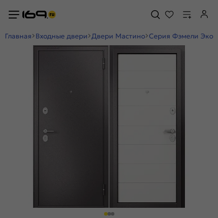
Главная
Входные двери
Двери Мастино
Серия Фэмели Эко