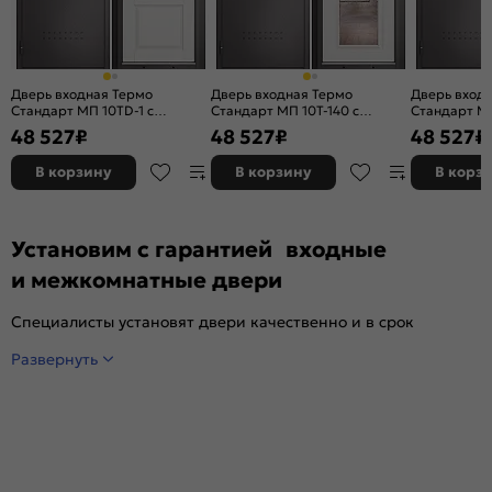
Дверь входная Термо
Дверь входная Термо
Дверь вход
Стандарт МП 10TD-1 с
Стандарт МП 10T-140 с
Стандарт МП
терморазрывом Шоколад
терморазрывом Шоколад
терморазр
48 527
₽
48 527
₽
48 527
₽
букле/Белый ларче, 2 замка, с
букле/Белый ларче, 2 замка, с
букле/Белый
ночной задвижкой
ночной задвижкой
ночной зад
В корзину
В корзину
В корз
Установим с гарантией входные
и межкомнатные двери
Специалисты установят двери качественно и в срок
Развернуть