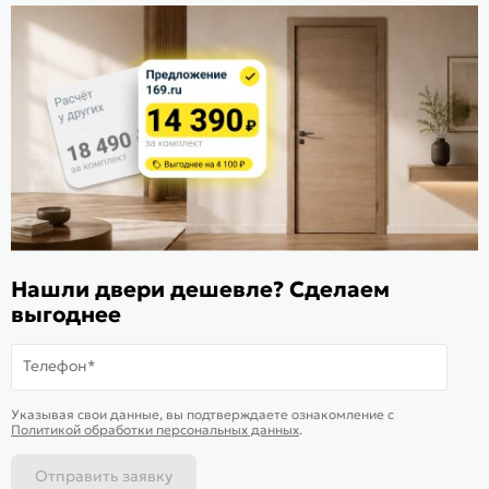
Стать дилером
Расскажите о нас
Поделиться
Оцените магазин
ИКС 1340
© 2010—2026 Склад Дверей 169.RU
Нашли двери дешевле? Сделаем
Пользовательское соглашение
выгоднее
Политика обработки персональных данных
Карта сайта
Телефон*
В корзину
-
30 024
₽
Купить в 1 клик
Указывая свои данные, вы подтверждаете ознакомление c
Политикой обработки персональных данных
.
Отправить заявку