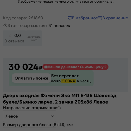
Изображение может немного отличаться от оригинала.
В избранное
В сравнение
Код товара: 261860
Этот товар смотрят
31 человек
0,0
Загрузить
фото
0 отзывов
30 024
₽
Нашли дешевле? Снизим цену!
Без переплат
Оплатить позже
всего
5 004 ₽
в месяц
Дверь входная Фэмели Эко МП E-136 Шоколад
букле/Бьянко ларче, 2 замка 205x86 Левое
Направление открывания:
Левое
Размер дверного блока (ВхШ), см: