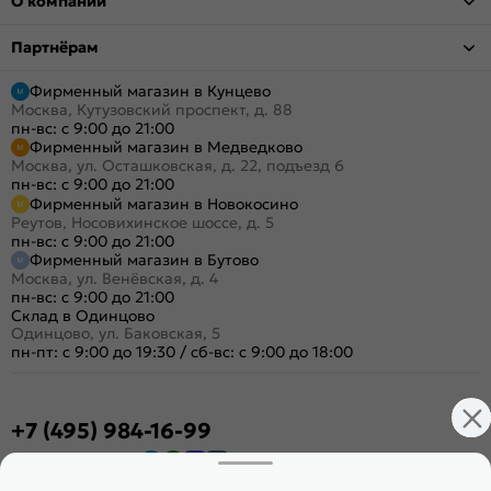
О компании
Партнёрам
Фирменный магазин в Кунцево
Москва, Кутузовский проспект, д. 88
пн-вс: с 9:00 до 21:00
Фирменный магазин в Медведково
Москва, ул. Осташковская, д. 22, подъезд 6
пн-вс: с 9:00 до 21:00
Фирменный магазин в Новокосино
Реутов, Носовихинское шоссе, д. 5
пн-вс: с 9:00 до 21:00
Фирменный магазин в Бутово
Москва, ул. Венёвская, д. 4
пн-вс: с 9:00 до 21:00
Склад в Одинцово
Одинцово, ул. Баковская, 5
пн-пт: с 9:00 до 19:30
/
сб-вс: с 9:00 до 18:00
+7 (495) 984-16-99
Заказать звонок