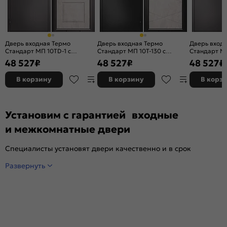
Дверь входная Термо
Дверь входная Термо
Дверь вход
Стандарт МП 10TD-1 с
Стандарт МП 10T-130 с
Стандарт МП
терморазрывом Шоколад
терморазрывом Антрацит
терморазр
48 527
₽
48 527
₽
48 527
₽
букле/Бетон бежевый, 2
букле/Бетон бежевый, 2
букле/Бетон
замка, с ночной задвижкой
замка, с ночной задвижкой
замка, с но
В корзину
В корзину
В корз
Установим с гарантией входные
и межкомнатные двери
Специалисты установят двери качественно и в срок
Развернуть