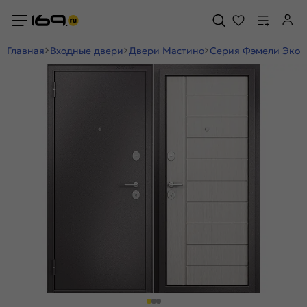
Главная
Входные двери
Двери Мастино
Серия Фэмели Эко