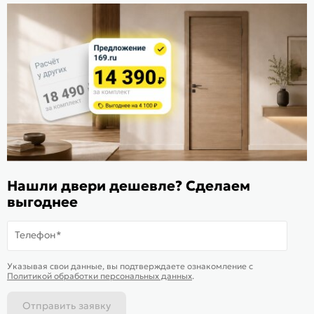
Стать дилером
Расскажите о нас
Поделиться
Оцените магазин
ИКС 1340
© 2010—2026 Склад Дверей 169.RU
Нашли двери дешевле? Сделаем
Пользовательское соглашение
выгоднее
Политика обработки персональных данных
Карта сайта
Телефон*
В корзину
-
30 024
₽
Купить в 1 клик
Указывая свои данные, вы подтверждаете ознакомление c
Политикой обработки персональных данных
.
Отправить заявку