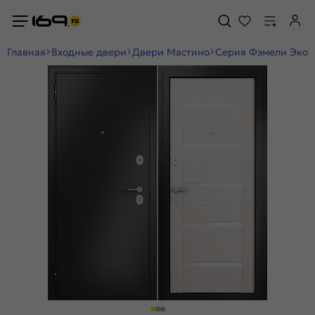
Главная
Входные двери
Двери Мастино
Серия Фэмели Эко