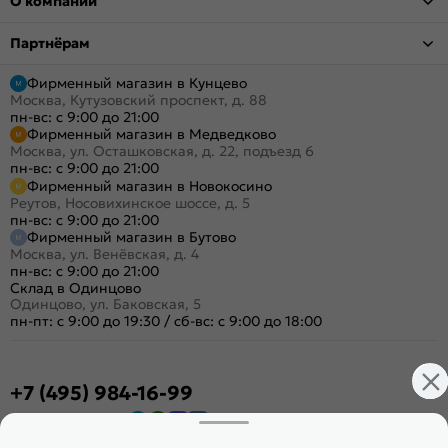
О компании
Партнёрам
Фирменный магазин в Кунцево
Москва, Кутузовский проспект, д. 88
пн-вс: с 9:00 до 21:00
Фирменный магазин в Медведково
Москва, ул. Осташковская, д. 22, подъезд 6
пн-вс: с 9:00 до 21:00
Фирменный магазин в Новокосино
Реутов, Носовихинское шоссе, д. 5
пн-вс: с 9:00 до 21:00
Фирменный магазин в Бутово
Москва, ул. Венёвская, д. 4
пн-вс: с 9:00 до 21:00
Склад в Одинцово
Одинцово, ул. Баковская, 5
пн-пт: с 9:00 до 19:30
/
сб-вс: с 9:00 до 18:00
+7 (495) 984-16-99
Заказать звонок