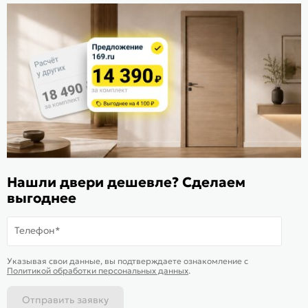
Стать дилером
Расскажите о нас
Поделиться
Оцените магазин
ИКС 1340
© 2010—2026 Склад Дверей 169.RU
Нашли двери дешевле? Сделаем
Пользовательское соглашение
выгоднее
Политика обработки персональных данных
Карта сайта
Телефон*
В корзину
-
27 555
₽
Купить в 1 клик
Указывая свои данные, вы подтверждаете ознакомление c
Политикой обработки персональных данных
.
Отправить заявку