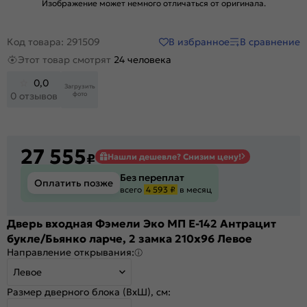
Изображение может немного отличаться от оригинала.
В избранное
В сравнение
Код товара: 291509
Этот товар смотрят
24 человека
0,0
Загрузить
фото
0 отзывов
27 555
₽
Нашли дешевле? Снизим цену!
Без переплат
Оплатить позже
всего
4 593 ₽
в месяц
Дверь входная Фэмели Эко МП E-142 Антрацит
букле/Бьянко ларче, 2 замка 210x96 Левое
Направление открывания:
Левое
Размер дверного блока (ВхШ), см: