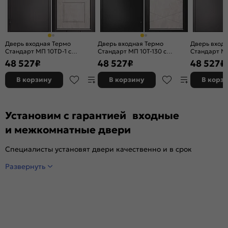
Дверь входная Термо
Дверь входная Термо
Дверь вход
Стандарт МП 10TD-1 с
Стандарт МП 10T-130 с
Стандарт МП
терморазрывом Шоколад
терморазрывом Антрацит
терморазр
48 527
₽
48 527
₽
48 527
₽
букле/Бетон бежевый, 2
букле/Бетон бежевый, 2
букле/Бетон
замка, с ночной задвижкой
замка, с ночной задвижкой
замка, с но
В корзину
В корзину
В корз
Установим с гарантией входные
и межкомнатные двери
Специалисты установят двери качественно и в срок
Развернуть