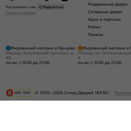
Раздвижные двери
Расскажите о нас
Поделиться
Складные двери
Оцените магазин
Арки и порталы
Рейки
Панели
Фирменный магазин в Кунцево
Фирменный магазин в
Москва, Кутузовский проспект, д.
Москва, ул. Осташковская
88
6
пн-вс: с 9:00 до 21:00
пн-вс: с 9:00 до 21:00
Пользов
© 2010—2026 Склад Дверей 169.RU
ИКС 1340
На информационном ресурсе
применяются
куки
и рекомендательные технологии
Хорошо