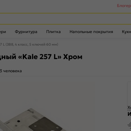
Блоге
ери
Фурнитура
Плитка
Напольные покрытия
Кухн
 L (ЗВ8, 4 класс, 5 ключей 60 мм)
ный «Kale 257 L» Хром
3 человека
Х
И