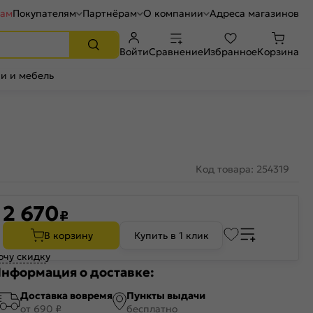
рам
Покупателям
Партнёрам
О компании
Адреса магазинов
Войти
Сравнение
Избранное
Корзина
и и мебель
Код товара: 254319
2 670
₽
В корзину
Купить в 1 клик
очу скидку
нформация о доставке:
Доставка вовремя
Пункты выдачи
от 690 ₽
бесплатно