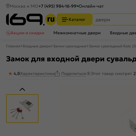
Москва и МО
+7 (495) 984-16-99
Онлайн-чат
Каталог
Акции и скидки
Межкомнатные двери
Входные дв
Главная
Входные двери
Замки сувальдные
Замок сувальдный Kale 257
Замок для входной двери сувальд
4,8
Характеристики
Этот товар смотрят
2
Поделиться