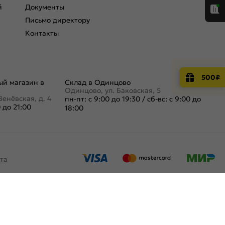
й
Документы
Письмо директору
Контакты
500₽
й магазин в
Склад в Одинцово
Одинцово, ул. Баковская, 5
Венёвская, д. 4
пн-пт: с 9:00 до 19:30
/
сб-вс: с 9:00 до
0 до 21:00
18:00
та