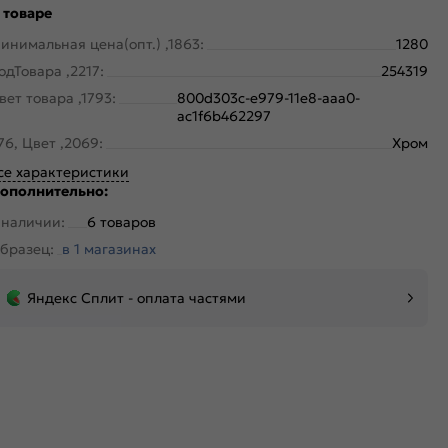
 товаре
инимальная цена(опт.) ,1863:
1280
одТовара ,2217:
254319
вет товара ,1793:
800d303c-e979-11e8-aaa0-
ac1f6b462297
76, Цвет ,2069:
Хром
се характеристики
ополнительно:
 наличии:
6 товаров
бразец:
в 1 магазинах
Яндекс Сплит - оплата частями