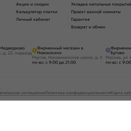
Акции и скидки
Укладка напольных покрыти
Калькулятор плитки
Проект ванной комнаты
Личный кабинет
Гарантия
Возврат и обмен
Фирменный магазин в
Фирменны
 Медведково
Новокосино
Бутово
, д. 22, подъезд
Реутов, Носовихинское шоссе, д. 5
Москва, ул. 
пн-вс: с 9:00 до 21:00
пн-вс: с 9:0
ательское соглашение
Политика конфиденциальности
Карта сай