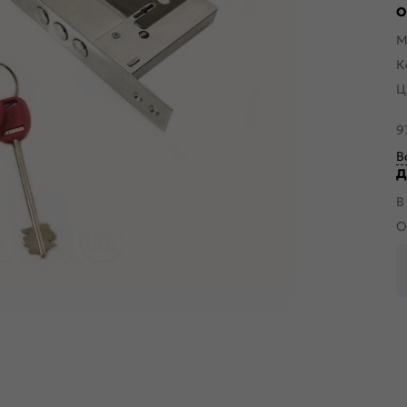
О
М
К
Ц
9
В
Д
В
О