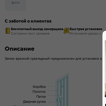
фото
С заботой о клиентах
Бесплатный выезд замерщика
Быстрая установка
Составим лист замеров
Установим двери с ф
Описание
Замок врезной сувальдный предназначен для установки в м