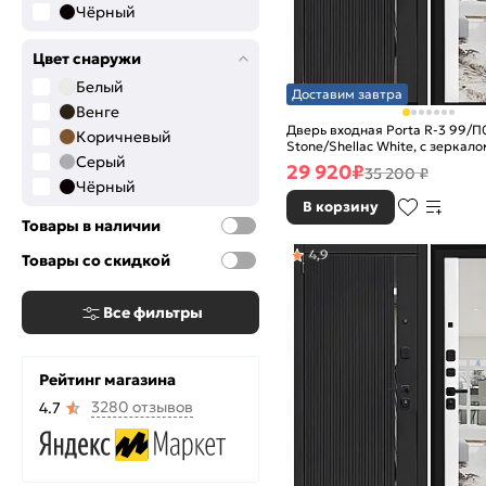
Чёрный
Цвет снаружи
Белый
Доставим завтра
Венге
Дверь входная Porta R-3 99/П
Коричневый
Stone/Shellac White, с зеркалом
Серый
ночной задвижкой
29 920
₽
35 200 ₽
Чёрный
В корзину
Товары в наличии
4,9
Товары со скидкой
Все фильтры
Рейтинг магазина
3280 отзывов
4.7