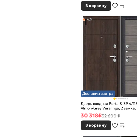
В корзину
4,9
Доставим завтра
Дверь входная Porta S-3P 4/П
Almon/Grey Veralinga, 2 замка,
задвижкой
30 318
₽
32 600 ₽
В корзину