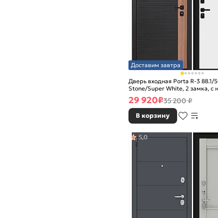
Доставим завтра
Дверь входная Porta R-3 88.1/5
Stone/Super White, 2 замка, с 
задвижкой
29 920
₽
35 200 ₽
В корзину
5,0