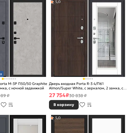
5,0
а
orta M-3P П50/50 Graphite
Дверь входная Porta R-3 4/П61
замка, с ночной задвижкой
Almon/Super White, с зеркалом, 2 замка, с
ночной задвижкой
27 754
₽
089 ₽
30 838 ₽
В корзину
5,0