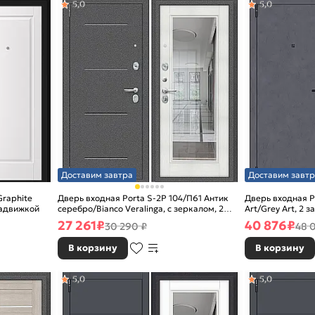
5,0
5,0
Доставим завтра
Доставим завтр
Graphite
Дверь входная Porta S-2P 104/П61 Антик
Дверь входная P
 задвижкой
серебро/Bianco Veralinga, с зеркалом, 2
Art/Grey Art, 2 
замка, с ночной задвижкой
27 261
₽
40 876
₽
30 290 ₽
48 
В корзину
В корзину
5,0
5,0