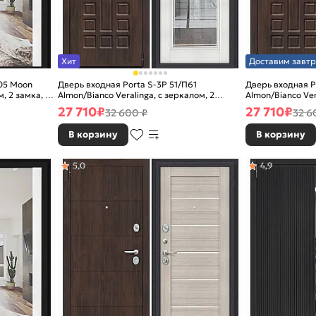
Хит
Доставим завтр
05 Moon
Дверь входная Porta S-3P 51/П61
Дверь входная P
, 2 замка, с
Almon/Bianco Veralinga, с зеркалом, 2
Almon/Bianco Ver
замка, с ночной задвижкой
замка, с ночной
27 710
₽
27 710
₽
32 600 ₽
32 6
В корзину
В корзину
5,0
4,9