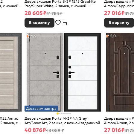
22
Дверь входная Porta S-3P 15.15 Graphite
Дверь входная P
а, с ночной
Pro/Super White, 2 замка, с ночной
Almon/Cappuccino
задвижкой
ночной задвижк
28 605
₽
27 016
₽
31 783 ₽
31 7
В корзину
В корзину
4,9
5,0
Доставим завтра
/П22 Антик
Дверь входная Porta M-3P 4.4 Grey
Дверь входная P
2 замка, с
Art/Snow Art, 2 замка, с ночной задвижкой
Almon/Almon, 2 
40 876
₽
27 016
₽
48 089 ₽
31 7