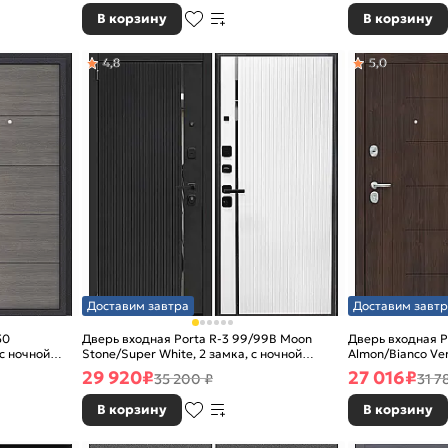
В корзину
В корзину
4,8
5,0
Доставим завтра
Доставим завтр
50
Дверь входная Porta R-3 99/99B Moon
Дверь входная P
 с ночной
Stone/Super White, 2 замка, с ночной
Almon/Bianco Ver
задвижкой
задвижкой
29 920
₽
27 016
₽
35 200 ₽
31 7
В корзину
В корзину