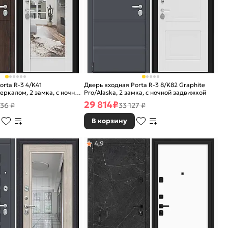
rta R-3 4/K41
Дверь входная Porta R-3 8/K82 Graphite
зеркалом, 2 замка, с ночной
Pro/Alaska, 2 замка, с ночной задвижкой
29 814
₽
36 ₽
33 127 ₽
В корзину
4,9