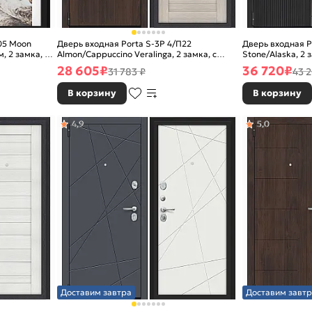
05 Moon
Дверь входная Porta S-3P 4/П22
Дверь входная P
, 2 замка, с
Almon/Cappuccino Veralinga, 2 замка, с
Stone/Alaska, 2 
ночной задвижкой
28 605
₽
36 720
₽
31 783 ₽
43 
В корзину
В корзину
4,9
5,0
Доставим завтра
Доставим завтр