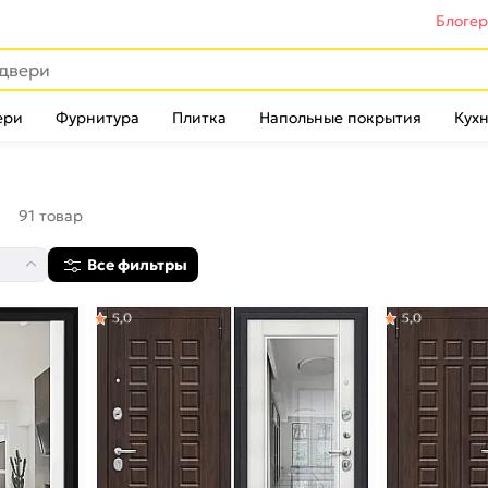
Блоге
ери
Фурнитура
Плитка
Напольные покрытия
Кухн
и
91 товар
Все фильтры
5,0
5,0