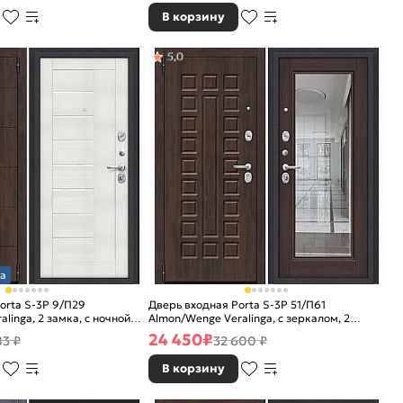
В корзину
5,0
а
orta S-3P 9/П29
Дверь входная Porta S-3P 51/П61
alinga, 2 замка, с ночной
Almon/Wenge Veralinga, с зеркалом, 2
замка, с ночной задвижкой
24 450
₽
83 ₽
32 600 ₽
В корзину