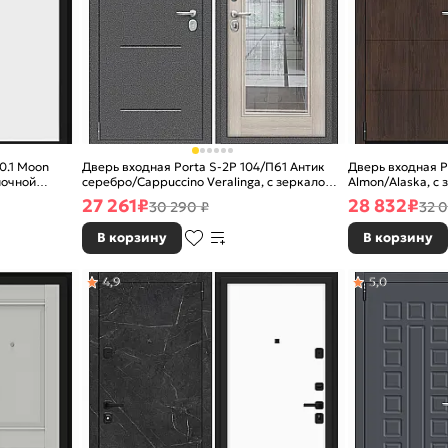
0.1 Moon
Дверь входная Porta S-2P 104/П61 Антик
Дверь входная Po
ночной
серебро/Cappuccino Veralinga, с зеркалом,
Almon/Alaska, с 
2 замка, с ночной задвижкой
задвижкой
27 261
₽
28 832
₽
30 290 ₽
32 0
В корзину
В корзину
4,9
5,0