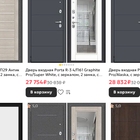
/П29 Антик
Дверь входная Porta R-3 4/П61 Graphite
Дверь входная Po
2 замка, с
Pro/Super White, с зеркалом, 2 замка, с
Pro/Alaska, с зе
ночной задвижкой
задвижкой
27 754
₽
28 832
₽
30 838 ₽
32 0
В корзину
В корзину
5,0
5,0