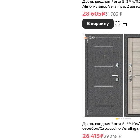
Дверь входная Porta S-3P 4/П
Almon/Bianco Veralinga, 2 замк
задвижкой
28 605
₽
31 783 ₽
В корзину
5,0
Дверь входная Porta S-2P 104
серебро/Cappuccino Veralinga, 
ночной задвижкой
26 413
₽
29 348 ₽