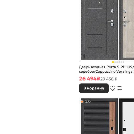
Дверь входная Porta S-2P 109
серебро/Cappuccino Veralinga, 
ночной задвижкой
26 494
₽
29 438 ₽
В корзину
5,0