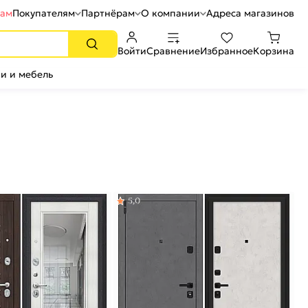
рам
Покупателям
Партнёрам
О компании
Адреса магазинов
Войти
Сравнение
Избранное
Корзина
и и мебель
5,0