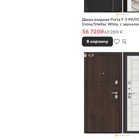
Дверь входная Porta F-3 99/П
Stone/Shellac White, с зеркалом
ночной задвижкой
36 720
₽
43 200 ₽
В корзину
4,9