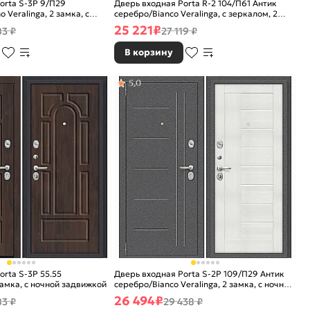
orta S-3P 9/П29
Дверь входная Porta R-2 104/П61 Антик
 Veralinga, 2 замка, с
серебро/Bianco Veralinga, с зеркалом, 2
ой
замка, с ночной задвижкой
25 221
₽
83 ₽
27 119 ₽
В корзину
5,0
orta S-3P 55.55
Дверь входная Porta S-2P 109/П29 Антик
замка, с ночной задвижкой
серебро/Bianco Veralinga, 2 замка, с ночной
задвижкой
26 494
₽
83 ₽
29 438 ₽