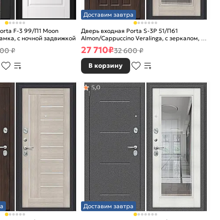
Доставим завтра
orta F-3 99/П1 Moon
Дверь входная Porta S-3P 51/П61
замка, с ночной задвижкой
Almon/Cappuccino Veralinga, с зеркалом, 2
замка, с ночной задвижкой
27 710
₽
200 ₽
32 600 ₽
В корзину
5,0
а
Доставим завтра