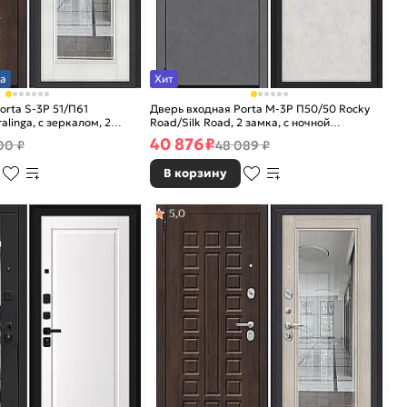
а
Хит
orta S-3P 51/П61
Дверь входная Porta M-3P П50/50 Rocky
alinga, с зеркалом, 2
Road/Silk Road, 2 замка, с ночной
 задвижкой
задвижкой
40 876
₽
00 ₽
48 089 ₽
В корзину
5,0