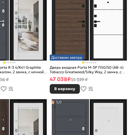
Доставим завтра
rta R-3 4/K41 Graphite
Дверь входная Porta M-3P П50/50 (AB-4)
ркалом, 2 замка, с ночной
Tobacco Greatwood/Silky Way, 2 замка, с
ночной задвижкой
47 038
₽
36 ₽
55 339 ₽
В корзину
5,0