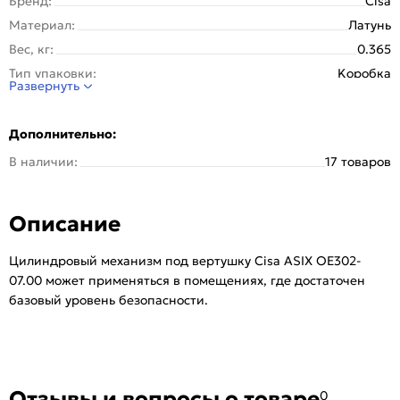
Бренд:
Cisa
Материал:
Латунь
Вес, кг:
0.365
Тип упаковки:
Kоробка
Развернуть
Класс безопасности:
2 класс
Материал ключа:
Латунь
Дополнительно:
Материал цилиндра:
Латунь
В наличии:
17 товаров
Количество ключей, шт:
5
Количество комбинаций:
30000
Описание
Количество пинов:
6
Комплектация вертушкой:
Нет
Цилиндровый механизм под вертушку Cisa ASIX OE302-
Серия:
ASIX
07.00 может применяться в помещениях, где достаточен
Ключ с пластиковой головкой:
Нет
базовый уровень безопасности.
Изготовление дубликатов только по карте владельца:
Нет
Тип:
Для входных дверей
Количество шт. в упаковке:
18
Отзывы и вопросы о товаре
0