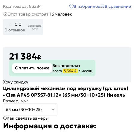
В избранное
В сравнение
Код товара: 83284
Этот товар смотрят
16 человек
0,0
Загрузить
фото
0 отзывов
21 384
₽
Без переплат
Оплатить позже
всего
3 564 ₽
в месяц
Хочу скидку
Цилиндровый механизм под вертушку (дл. шток)
«Cisa AP4S 0P3S7-81.12» (65 мм/30+10+25) Никель
Размер, мм:
65 мм (30+10+25)
Как сделать замеры
Информация о доставке: