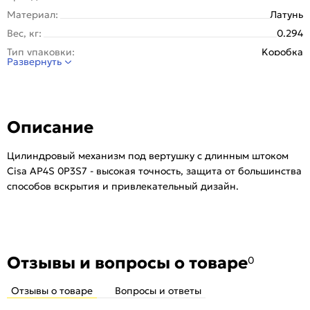
Материал:
Латунь
Вес, кг:
0.294
Тип упаковки:
Kоробка
Развернуть
Класс безопасности:
4 класс
Материал ключа:
Альпака
Материал цилиндра:
Латунь
Описание
Количество ключей, шт:
5
Количество комбинаций:
9999999.999
Цилиндровый механизм под вертушку с длинным штоком
Количество пинов:
11
Cisa AP4S 0P3S7 - высокая точность, защита от большинства
Комплектация вертушкой:
Нет
способов вскрытия и привлекательный дизайн.
Серия:
AP4
Ключ с пластиковой головкой:
Нет
Изготовление дубликатов только по карте владельца:
Да
Тип:
Отзывы и вопросы о товаре
Для входных дверей
0
Количество шт. в упаковке:
1
Отзывы о товаре
Вопросы и ответы