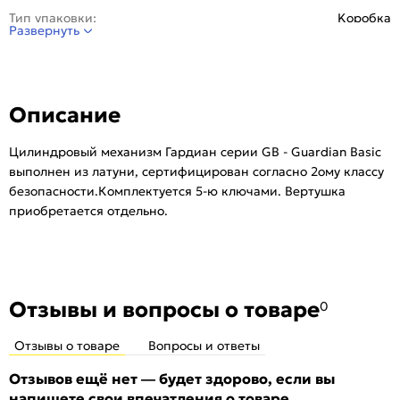
Тип упаковки:
Kоробка
Развернуть
Класс безопасности:
2 класс
Материал ключа:
Латунь
Материал цилиндра:
Латунь
Описание
Количество ключей, шт:
5
Количество комбинаций:
46000
Цилиндровый механизм Гардиан серии GB - Guardian Basic
Количество пинов:
6
выполнен из латуни, сертифицирован согласно 2ому классу
Комплектация вертушкой:
Нет
безопасности.Комплектуется 5-ю ключами. Вертушка
приобретается отдельно.
Серия:
Guardian Basic
Ключ с пластиковой головкой:
Нет
Изготовление дубликатов только по карте владельца:
Нет
Тип:
Для входных дверей
Отзывы и вопросы о товаре
0
Количество шт. в упаковке:
20
Отзывы о товаре
Вопросы и ответы
Отзывов ещё нет — будет здорово, если вы
напишете свои впечатления о товаре