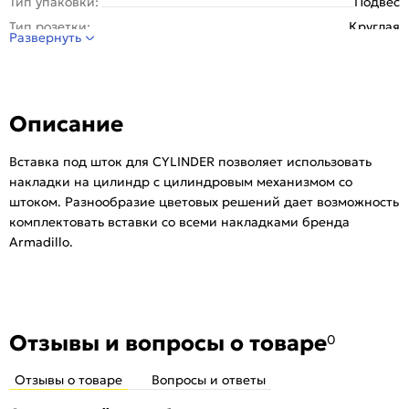
Тип упаковки:
Подвес
Тип розетки:
Круглая
Развернуть
Вид накладки:
Фигурная
Серия:
Legend
Тип:
Для входных дверей
Описание
Количество шт. в упаковке:
720
Вставка под шток для CYLINDER позволяет использовать
накладки на цилиндр с цилиндровым механизмом со
штоком. Разнообразие цветовых решений дает возможность
комплектовать вставки со всеми накладками бренда
Armadillo.
Отзывы и вопросы о товаре
0
Отзывы о товаре
Вопросы и ответы