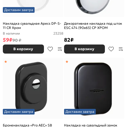
Доставим завтра
Накладка сувальдная Apecs DP-S-
Декоративная накладка под шток
11 CR Хром
ESC 474 (90х65) СP ХРОМ
В наличии
23258
59
₽
82
₽
90 ₽
В корзину
В корзину
Доставим завтра
Доставим завтра
Броненакладка «Pro AEC» SB
Накладка на сувальдный замок