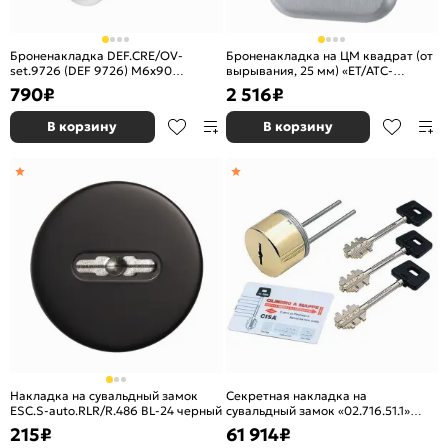
Броненакладка DEF.CRE/OV-
Броненакладка на ЦМ квадрат (от
set.9726 (DEF 9726) M6x90
вырывания, 25 мм) «ET/ATC-
врезная с чашкой CP-8 хром
Protector 1-25(SQ)» SC-14 МатХром
790
₽
2 516
₽
В корзину
В корзину
Накладка на сувальдный замок
Секретная накладка на
ESC.S-auto.RLR/R.486 BL-24 черный
сувальдный замок «02.716.51.1»
Латунь
215
₽
61 914
₽