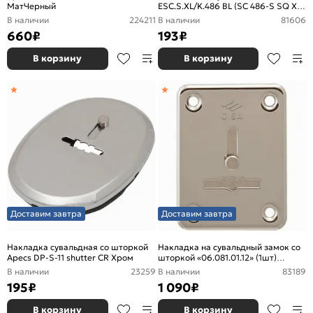
МатЧерный
ESC.S.XL/K.486 BL (SC 486-S SQ XL)
со шторкой черный (1шт.)
В наличии
224211
В наличии
81606
660
₽
193
₽
В корзину
В корзину
Доставим завтра
Доставим завтра
Накладка сувальдная со шторкой
Накладка на сувальдный замок со
Apecs DP-S-11 shutter CR Хром
шторкой «06.081.01.12» (1шт)
Никель
В наличии
23259
В наличии
83189
195
₽
1 090
₽
В корзину
В корзину