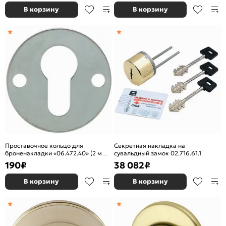
В корзину
В корзину
Проставочное кольцо для
Секретная накладка на
броненакладки «06.472.40» (2 мм)
сувальдный замок 02.716.61.1
Хром
190
₽
38 082
₽
В корзину
В корзину