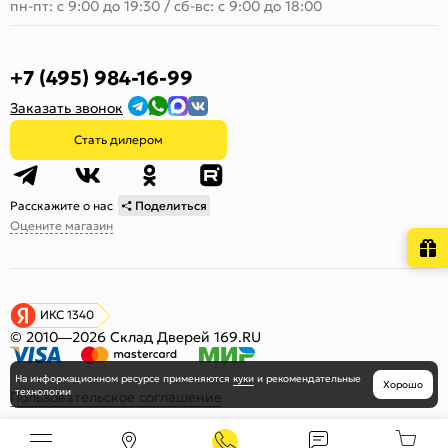
пн-пт: с 9:00 до 19:30
/
сб-вс: с 9:00 до 18:00
+7 (495) 984-16-99
Заказать звонок
Стать дилером
Расскажите о нас
Поделиться
Оцените магазин
ИКС 1340
© 2010—2026 Склад Дверей 169.RU
На информационном ресурсе
применяются
куки
и рекомендательные
Хорошо
технологии
Пользовательское соглашение
Политика обработки персональных данных