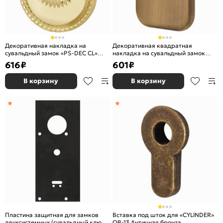
Декоративная накладка на
Декоративная квадратная
сувальдный замок «PS-DEC CL»
накладка на сувальдный замок
(ATC Protector 1) GP Золото
«PS-DEC SQ» (ATC Protector 1) AB-
616
₽
601
₽
77 Бронза
В корзину
В корзину
Пластина защитная для замков
Вставка под шток для «CYLINDER»
двухсистемных (сувальдный ключ
OB-13 Античная бронза