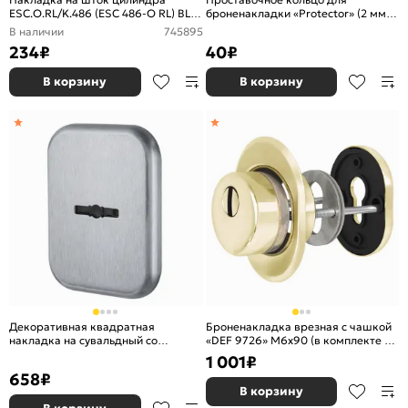
ESC.O.RL/K.486 (ESC 486-O RL) BL
броненакладки «Protector» (2 мм)
черный (1шт.)
Хром
В наличии
745895
234
₽
40
₽
В корзину
В корзину
Декоративная квадратная
Броненакладка врезная с чашкой
накладка на сувальдный со
«DEF 9726» M6x90 (в комплекте с
шторкой «PS-DEC SQ CT» (ATC
накладкой на цилиндр) GP Золото
1 001
₽
Protector 1) SC-14 МатХром
658
₽
В корзину