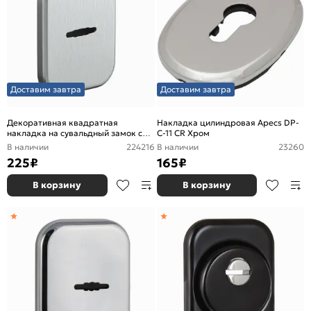
Доставим завтра
Доставим завтра
Декоративная квадратная
Накладка цилиндровая Apecs DP-
накладка на сувальдный замок со
C-11 CR Хром
шторкой «Pro ES» BС БрашХром
В наличии
224216
В наличии
23260
225
₽
165
₽
В корзину
В корзину