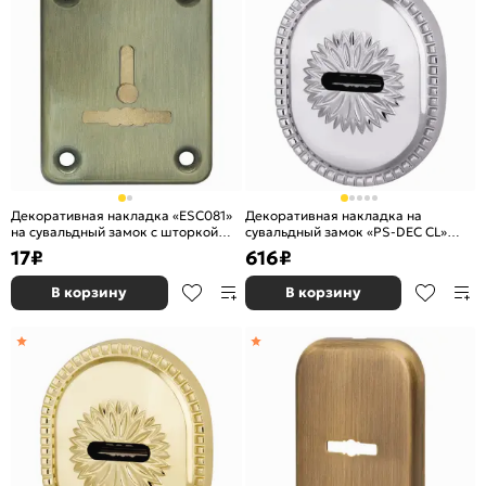
Декоративная накладка «ESC081»
Декоративная накладка на
на сувальдный замок с шторкой
сувальдный замок «PS-DEC CL»
(1шт) AB-7 Бронза
(ATC Protector 1) СР Хром
17
₽
616
₽
В корзину
В корзину