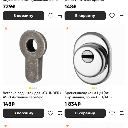
внизу, тип-размер CISA 57.986)
729
₽
148
₽
Чёрный
В корзину
В корзину
Вставка под шток для «CYLINDER»
Броненакладка на ЦМ (от
AS-9 Античное серебро
вырывания, 33 мм) «ET/ATC-
Protector 1-33» CP-8 Хром box
148
₽
1 834
₽
В корзину
В корзину