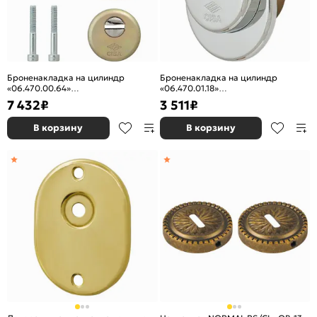
Броненакладка на цилиндр
Броненакладка на цилиндр
«06.470.00.64»
«06.470.01.18»
(06.480.00.0+06.483.00.0.64+06.483.61.0.64)
(06.480.01.0+06.483.00.0.18+06.483.61
7 432
₽
3 511
₽
Бронза
Хром
В корзину
В корзину