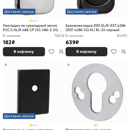
Доставим завтра
Доставим завтра
Накладка на сувальдный замок
Броненакладка DEF.XL/K-EXT.4286
ESC.S.XL/K.486 CP (SC 486-S SQ XL)
(DEF 4286 SQ XL) BL-24 черный
со шторкой хром (1шт.)
В наличии
78326
В наличии
81490
182
₽
639
₽
В корзину
В корзину
Доставим завтра
Накладка на шток цилиндра
Проставочное кольцо для