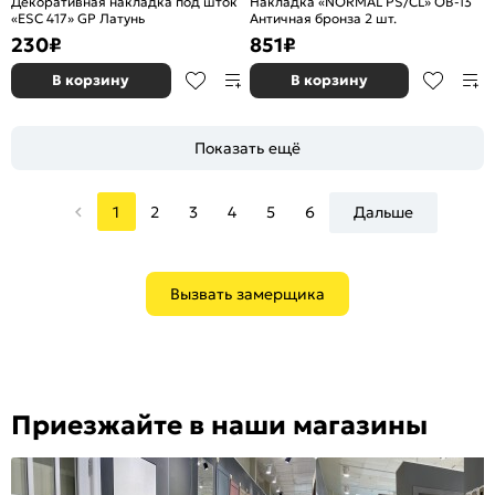
Декоративная накладка под шток
Накладка «NORMAL PS/CL» OB-13
«ESC 417» GP Латунь
Античная бронза 2 шт.
230
₽
851
₽
В корзину
В корзину
Показать ещё
1
2
3
4
5
6
Дальше
Вызвать замерщика
Приезжайте в наши магазины