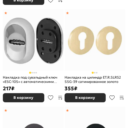
В корзину
Накладка под сувальдный ключ
Накладка на цилиндр ET.R.SLR52
«ESC-10S» с автоматическими
SSG-39 сатинированное золото
шторками CP-8 Хром (утопленная)
217
₽
355
₽
В корзину
В корзину