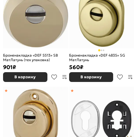
Броненакладка «DEF 5513» SB
Броненакладка «DEF 4835» SG
МатЛатунь (тех упаковка)
МатЛатунь
901
₽
560
₽
В корзину
В корзину