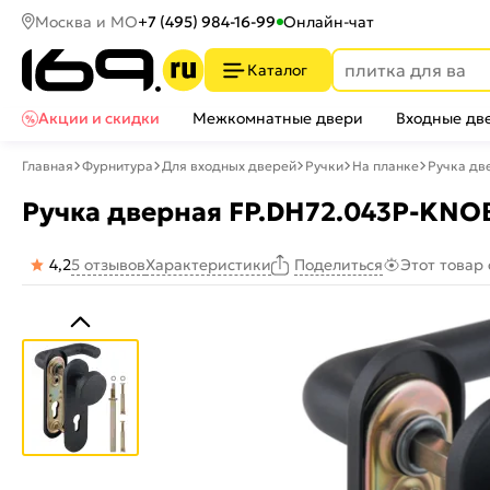
Москва и МО
+7 (495) 984-16-99
Онлайн-чат
Каталог
Акции и скидки
Межкомнатные двери
Входные дв
Главная
Фурнитура
Для входных дверей
Ручки
На планке
Ручка дв
Ручка дверная FP.DH72.043P-KNOB
4,2
5 отзывов
Характеристики
Этот товар
Поделиться