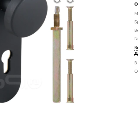
О
М
Б
В
Г
В
Д
В
О