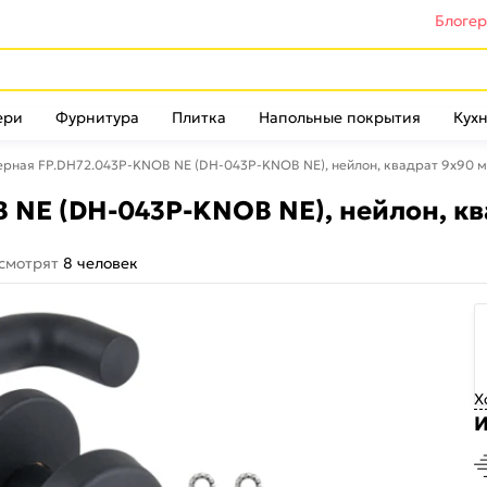
Блоге
ери
Фурнитура
Плитка
Напольные покрытия
Кухн
ерная FP.DH72.043P-KNOB NE (DH-043P-KNOB NE), нейлон, квадрат 9x90 м
 NE (DH-043P-KNOB NE), нейлон, кв
 смотрят
8 человек
Х
И