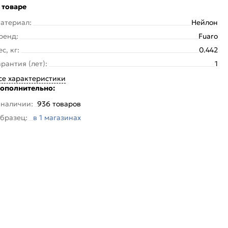
 товаре
атериал:
Нейлон
ренд:
Fuaro
ес, кг:
0.442
арантия (лет):
1
се характеристики
ополнительно:
 наличии:
936 товаров
бразец:
в 1 магазинах