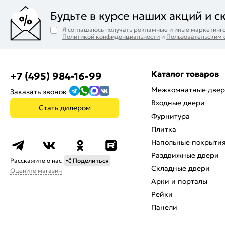
Будьте в курсе наших акций и с
Я соглашаюсь получать рекламные и иные маркетинго
Политикой конфиденциальности
и
Пользовательским
Каталог товаров
+7 (495) 984-16-99
Межкомнатные две
Заказать звонок
Входные двери
Стать дилером
Фурнитура
Плитка
Напольные покрыти
Раздвижные двери
Расскажите о нас
Поделиться
Складные двери
Оцените магазин
Арки и порталы
Рейки
Панели