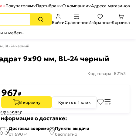
рам
Покупателям
Партнёрам
О компании
Адреса магазинов
Войти
Сравнение
Избранное
Корзина
и и мебель
м, BL-24 черный
адрат 9x90 мм, BL-24 черный
Код товара: 82143
967
₽
В корзину
Купить в 1 клик
очу скидку
нформация о доставке:
Доставка вовремя
Пункты выдачи
от 690 ₽
бесплатно