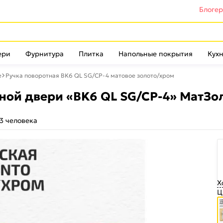
Блоге
ери
Фурнитура
Плитка
Напольные покрытия
Кухн
е
Ручка поворотная BK6 QL SG/CP-4 матовое золото/хром
ной двери «BK6 QL SG/CP-4» МатЗо
3 человека
Х
Ц