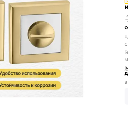
И
О
Ц
С
Б
М
В
Д
В