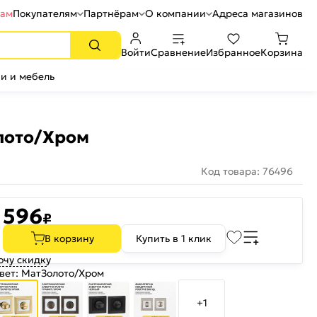
рам
Покупателям
Партнёрам
О компании
Адреса магазинов
Войти
Сравнение
Избранное
Корзина
и и мебель
лото/Хром
Код товара: 76496
596
₽
В корзину
Купить в 1 клик
очу скидку
вет:
МатЗолото/Хром
+1