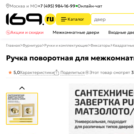
Москва и МО
+7 (495) 984-16-99
Онлайн-чат
Каталог
Акции и скидки
Межкомнатные двери
Входные дв
Главная
Фурнитура
Ручки и комплектующие
Фиксаторы
Квадратны
Ручка поворотная для межкомнат
5,0
Характеристики
Этот товар смотрят
3
Поделиться