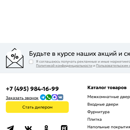
Будьте в курсе наших акций и с
Я соглашаюсь получать рекламные и иные маркетинго
Политикой конфиденциальности
и
Пользовательским
Каталог товаров
+7 (495) 984-16-99
Межкомнатные две
Заказать звонок
Входные двери
Стать дилером
Фурнитура
Плитка
Напольные покрыти