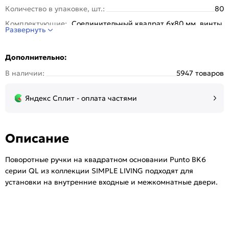
Количество в упаковке, шт.:
80
Комплектующие:
Соединительный квадрат 6x80 мм, винты,
Развернуть
стяжные винты.
Серия:
QL
Дополнительно:
Стиль:
Классика
В наличии:
5947 товаров
Страна происхождения:
Китай
Тип розетки:
Квадратная
Яндекс Сплит - оплата частями
Тип упаковки:
Подвес
Цвет:
МатНикель/Хром
Описание
Поворотные ручки на квадратном основании Punto BK6
серии QL из коллекции SIMPLE LIVING подходят для
установки на внутренние входные и межкомнатные двери.