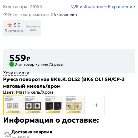
В избранное
В сравнение
Код товара: 76153
Этот товар смотрят
24 человека
5,0
Загрузить
фото
3 отзыва
559
₽
Этот товар купили 72 раза
Хочу скидку
Ручка поворотная BK6.K.QL52 (BK6 QL) SN/CP-3
матовый никель/хром
Цвет:
МатНикель/Хром
+1
Информация о доставке:
Доставка вовремя
от 690 ₽