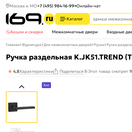
Москва и МО
+7 (495) 984-16-99
Онлайн-чат
Каталог
Акции и скидки
Межкомнатные двери
Входные дв
Главная
Фурнитура
Для межкомнатных дверей
Ручки
Ручки раздел
Ручка раздельная K.JK51.TREND (
4,8
Характеристики
Этот товар смотрят
1
Поделиться
Хит