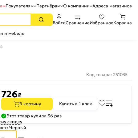
рам
Покупателям
Партнёрам
О компании
Адреса магазинов
Войти
Сравнение
Избранное
Корзина
и и мебель
ый
Код товара: 251035
726
₽
В корзину
Купить в 1 клик
Этот товар купили 36 раз
очу скидку
вет:
Черный