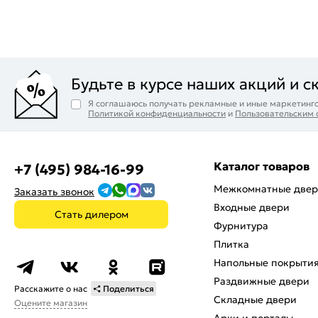
Будьте в курсе наших акций и с
Я соглашаюсь получать рекламные и иные маркетинго
Политикой конфиденциальности
и
Пользовательским
Каталог товаров
+7 (495) 984-16-99
Межкомнатные две
Заказать звонок
Входные двери
Стать дилером
Фурнитура
Плитка
Напольные покрыти
Раздвижные двери
Расскажите о нас
Поделиться
Складные двери
Оцените магазин