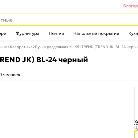
Блоге
ери
Фурнитура
Плитка
Напольные покрытия
Кухн
ьные
Квадратные
Ручка раздельная K.JK51.TREND (TREND JK) BL-24 черн
TREND JK) BL-24 черный
0 человек
Х
Ц