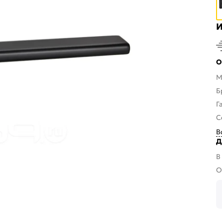
И
О
М
Б
Г
С
В
Д
В
О