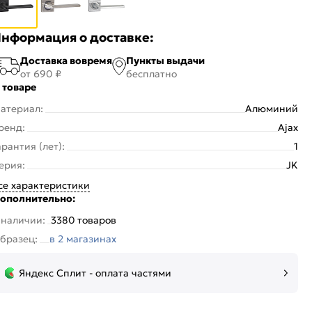
нформация о доставке:
Доставка вовремя
Пункты выдачи
от 690 ₽
бесплатно
 товаре
атериал:
Алюминий
ренд:
Ajax
арантия (лет):
1
ерия:
JK
се характеристики
ополнительно:
 наличии:
3380 товаров
бразец:
в 2 магазинах
Яндекс Сплит - оплата частями