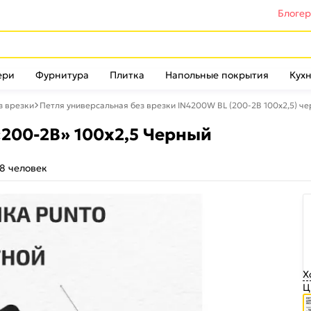
Блоге
ери
Фурнитура
Плитка
Напольные покрытия
Кухн
з врезки
Петля универсальная без врезки IN4200W BL (200-2B 100x2,5) ч
«200-2B» 100x2,5 Черный
8 человек
Х
Ц