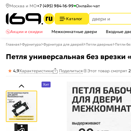
Москва и МО
+7 (495) 984-16-99
Онлайн-чат
Каталог
Акции и скидки
Межкомнатные двери
Входные дв
Главная
Фурнитура
Фурнитура для дверей
Петли дверные
Петли бе
Петля универсальная без врезки 
4,9
Характеристики
Этот товар смотрят
2
Поделиться
Хит