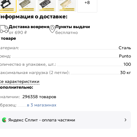
+8
нформация о доставке:
Доставка вовремя
Пункты выдачи
от 690 ₽
бесплатно
 товаре
атериал:
Сталь
ренд:
Punto
оличество в упаковке, шт.:
100
аксимальная нагрузка (2 петли):
30 кг
се характеристики
ополнительно:
 наличии:
296358 товаров
бразец:
в 3 магазинах
Яндекс Сплит - оплата частями