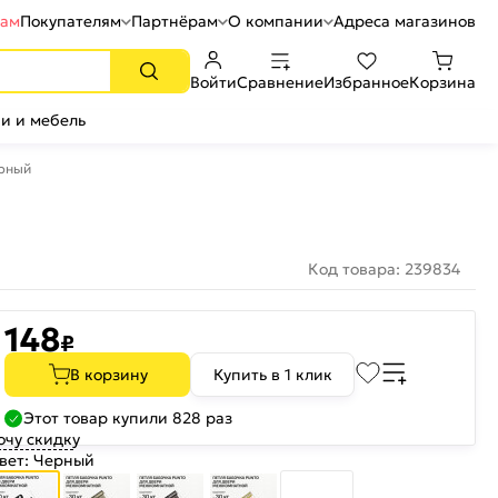
рам
Покупателям
Партнёрам
О компании
Адреса магазинов
Войти
Сравнение
Избранное
Корзина
и и мебель
ерный
Код товара: 239834
148
₽
В корзину
Купить в 1 клик
Этот товар купили 828 раз
очу скидку
вет:
Черный