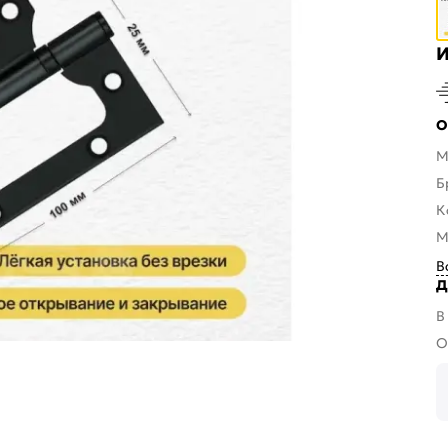
И
О
М
Б
К
М
В
Д
В
О