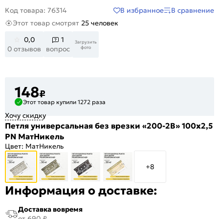
В избранное
В сравнение
Код товара: 76314
Этот товар смотрят
25 человек
0,0
1
Загрузить
фото
0 отзывов
вопрос
148
₽
Этот товар купили 1272 раза
Хочу скидку
Петля универсальная без врезки «200-2B» 100x2,5
PN МатНикель
Цвет:
МатНикель
+8
Информация о доставке:
Доставка вовремя
от 690 ₽