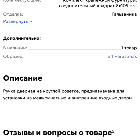
соединительный квадрат 8x105 мм.
Отделка:
Гальваника
Развернуть
Серия:
Maestro
Стиль:
Классика
Дополнительно:
Страна происхождения:
Китай
В наличии:
1 товар
Тип розетки:
Круглая
Образец:
в 1 магазинах
Тип упаковки:
Kоробка
Цвет:
Хром
Описание
Ручка дверная на круглой розетке, предназначена для
установки на межкомнатные и внутренние входные двери.
Отзывы и вопросы о товаре
5