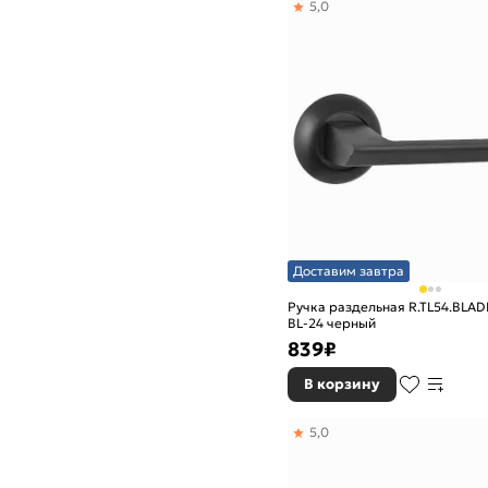
5,0
Доставим завтра
Ручка раздельная R.TL54.BLAD
BL-24 черный
839
₽
В корзину
5,0