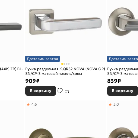
Доставим завтра
Доставим завтр
(AXIS ZR) BL-
Ручка раздельная K.QR52.NOVA (NOVA QR)
Ручка раздельная
SN/CP-3 матовый никель/хром
SN/CP-3 матовы
909
₽
839
₽
В корзину
В корзину
4,6
5,0