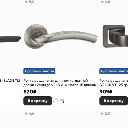
5,0
4,8
Доставим завтра
Доставим завтр
E (BLADE TL)
Ручка раздельная для межкомнатной
Ручка раздельн
двери «Vantage V26D AL» Матовый никель
QR) GR/CP-23 г
820
₽
909
₽
В корзину
В корзину
4,6
5,0