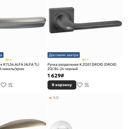
а
Доставим завтра
 R.TL54.ALFA (ALFA TL)
Ручка раздельная K.ZQ51.DROID (DROID
й никель/хром
ZQ) BL-24 черный
1 629
₽
В корзину
5,0