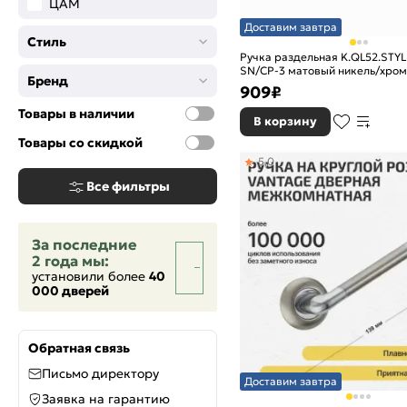
ЦАМ
Графит/хром
Доставим завтра
Графит/Хром
Стиль
Ручка раздельная K.QL52.STYL
Графит/Черный никель
SN/CP-3 матовый никель/хром
Зеленая бронза
Бренд
909
₽
Зеленая бронза/Хром
Товары в наличии
Золото
В корзину
Кофе
Товары со скидкой
Кофе глянец
5,0
МатЗолото
Все фильтры
МатЗолото/Золото
МатНикель
За последние
МатНикель/Хром
2 года мы:
Матовый никель/Белый
установили более
40
Матовый никель/Хром
000 дверей
МатХром
Полированный хром
Сатинированный хром
Обратная связь
Слоновая кость
Письмо директору
Хром
Доставим завтра
Заявка на гарантию
Хром/Белый