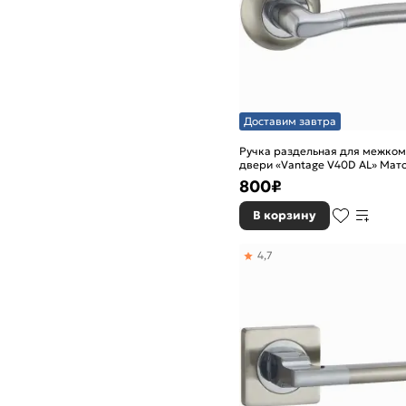
Доставим завтра
Ручка раздельная для межко
двери «Vantage V40D AL» Мат
800
₽
В корзину
4,7