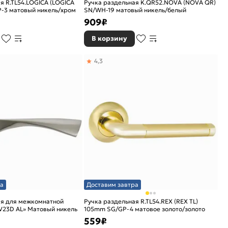
я R.TL54.LOGICA (LOGICA
Ручка раздельная K.QR52.NOVA (NOVA QR)
P-3 матовый никель/хром
SN/WH-19 матовый никель/белый
909
₽
В корзину
4,3
а
Доставим завтра
ая для межкомнатной
Ручка раздельная R.TL54.REX (REX TL)
V23D AL» Матовый никель
105mm SG/GP-4 матовое золото/золото
559
₽