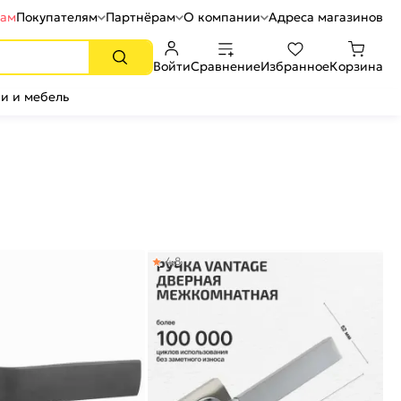
рам
Покупателям
Партнёрам
О компании
Адреса магазинов
Войти
Сравнение
Избранное
Корзина
и и мебель
4,8