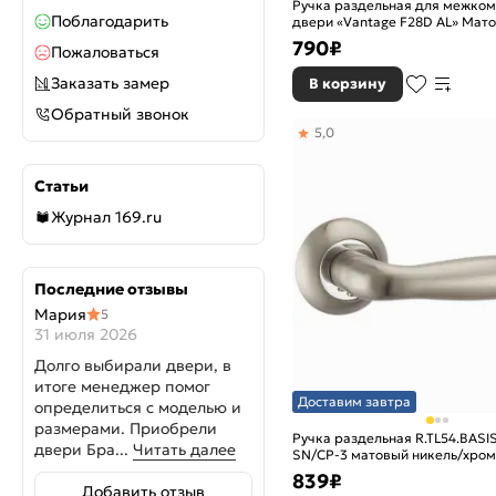
Ручка раздельная для межко
Поблагодарить
Хром/МатЧерный
двери «Vantage F28D AL» Мат
790
₽
Черный
Пожаловаться
Черный с патиной
Заказать замер
В корзину
Обратный звонок
5,0
Статьи
Журнал 169.ru
Последние отзывы
Мария
5
31 июля 2026
Долго выбирали двери, в
итоге менеджер помог
Доставим завтра
определиться с моделью и
размерами. Приобрели
Ручка раздельная R.TL54.BASIS
двери Бра...
Читать далее
SN/CP-3 матовый никель/хром
839
₽
Добавить отзыв