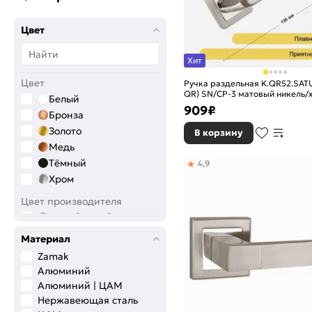
Цвет
Хит
Цвет
Ручка раздельная K.QR52.SA
QR) SN/CP-3 матовый никель/
Белый
909
₽
Бронза
Золото
В корзину
Медь
Тёмный
4,9
Хром
Цвет производителя
INOX (нерж.)
Античная бронза
Материал
Античная МатБронза
Zamak
Античное серебро
Алюминий
Белый
Алюминий | ЦАМ
Бронза
Нержавеющая сталь
Графит