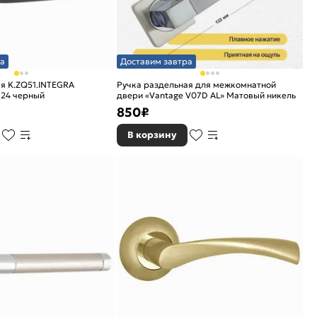
а
Доставим завтра
я K.ZQ51.INTEGRA
Ручка раздельная для межкомнатной
-24 черный
двери «Vantage V07D AL» Матовый никель
850
₽
В корзину