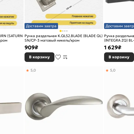
Доставим завтра
Доставим завтр
TURN (SATURN
Ручка раздельная K.QL52.BLADE (BLADE QL)
Ручка раздельна
хром
SN/CP-3 матовый никель/хром
(INTEGRA ZQ) BL
909
₽
1 629
₽
В корзину
В корзину
5,0
5,0