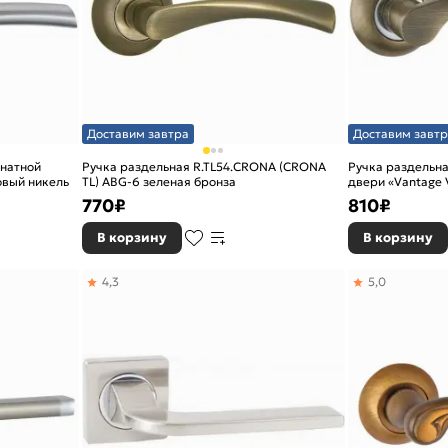
Доставим завтра
Доставим завтр
мнатной
Ручка раздельная R.TL54.CRONA (CRONA
Ручка раздельн
овый никель
TL) ABG-6 зеленая бронза
двери «Vantage 
770
₽
810
₽
В корзину
В корзину
4,3
5,0