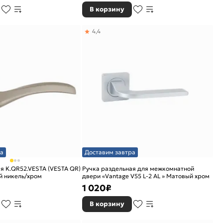
В корзину
4,4
а
Доставим завтра
я K.QR52.VESTA (VESTA QR)
Ручка раздельная для межкомнатной
й никель/хром
двери «Vantage V55 L-2 AL » Матовый хром
1 020
₽
В корзину