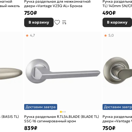
мнатной
Ручка раздельная для межкомнатной
Ручка раздельна
овый никель
двери «Vantage V23Q AL» Бронза
TL) 140mm SN/C
750
₽
490
₽
В корзину
В корзину
4,7
5,0
Доставим завтра
Доставим завтр
 (BASIS TL)
Ручка раздельная R.TL54.BLADE (BLADE TL)
Ручка раздельн
SSC-16 сатинированный хром
двери «Vantage 
839
₽
750
₽