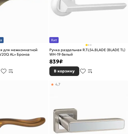
а
Хит
ая для межкомнатной
Ручка раздельная R.TL54.BLADE (BLADE TL)
V20Q AL» Бронза
WH-19 белый
839
₽
В корзину
4,7