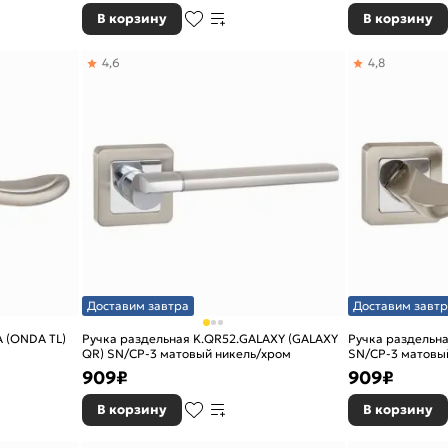
В корзину
В корзину
4,6
4,8
Доставим завтра
Доставим завтр
A (ONDA TL)
Ручка раздельная K.QR52.GALAXY (GALAXY
Ручка раздельна
QR) SN/CP-3 матовый никель/хром
SN/CP-3 матовы
909
₽
909
₽
В корзину
В корзину