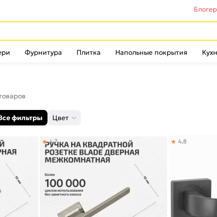
Блоге
ери
Фурнитура
Плитка
Напольные покрытия
Кухн
 товаров
Все фильтры
Цвет
4,7
4,8