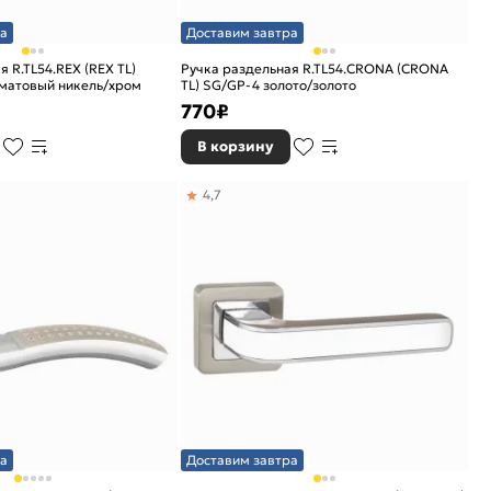
а
Доставим завтра
 R.TL54.REX (REX TL)
Ручка раздельная R.TL54.CRONA (CRONA
матовый никель/хром
TL) SG/GP-4 золото/золото
770
₽
В корзину
4,7
а
Доставим завтра