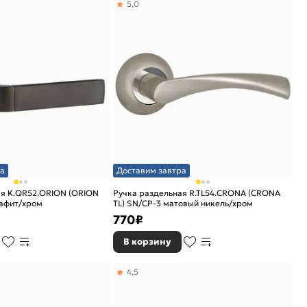
5,0
а
Доставим завтра
ая K.QR52.ORION (ORION
Ручка раздельная R.TL54.CRONA (CRONA
рафит/хром
TL) SN/CP-3 матовый никель/хром
770
₽
В корзину
4,5