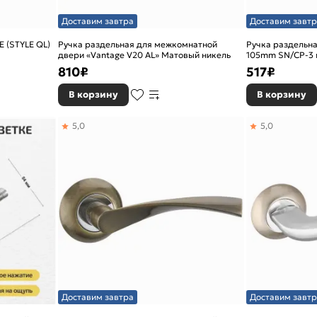
Доставим завтра
Доставим завтр
E (STYLE QL)
Ручка раздельная для межкомнатной
Ручка раздельная
двери «Vantage V20 AL» Матовый никель
105mm SN/CP-3 
810
₽
517
₽
В корзину
В корзину
5,0
5,0
Доставим завтра
Доставим завтр