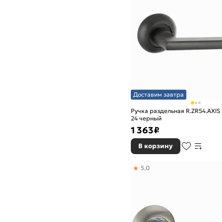
Доставим завтра
Ручка раздельная R.ZR54.AXIS 
24 черный
1 363
₽
В корзину
5,0