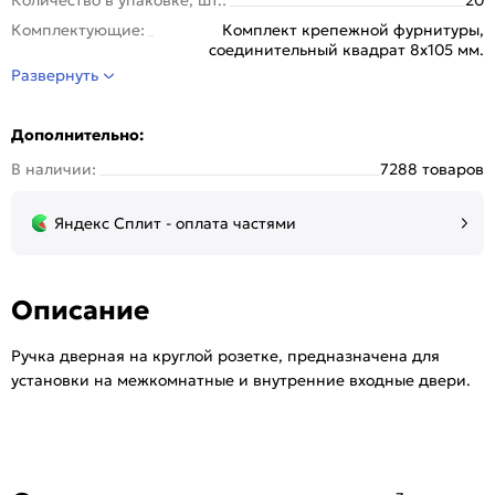
Комплектующие:
Комплект крепежной фурнитуры,
соединительный квадрат 8x105 мм.
Развернуть
Отделка:
Гальваника
Серия:
TL
Дополнительно:
Стиль:
Модерн
В наличии:
7288 товаров
Страна происхождения:
Китай
Тип розетки:
Круглая
Яндекс Сплит - оплата частями
Тип упаковки:
Kоробка
Цвет:
МатЗолото/Золото
Описание
Ручка дверная на круглой розетке, предназначена для
установки на межкомнатные и внутренние входные двери.