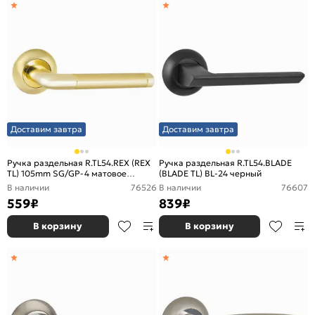
Доставим завтра
Доставим завтра
Ручка раздельная R.TL54.REX (REX
Ручка раздельная R.TL54.BLADE
TL) 105mm SG/GP-4 матовое
(BLADE TL) BL-24 черный
золото/золото
В наличии
76526
В наличии
76607
559
₽
839
₽
В корзину
В корзину