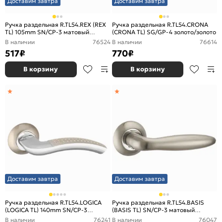
Доставим завтра
Доставим завтра
Ручка раздельная R.TL54.REX (REX
Ручка раздельная R.TL54.CRONA
TL) 105mm SN/CP-3 матовый
(CRONA TL) SG/GP-4 золото/золото
никель/хром
В наличии
76524
В наличии
76614
517
₽
770
₽
В корзину
В корзину
Доставим завтра
Доставим завтра
Ручка раздельная R.TL54.LOGICA
Ручка раздельная R.TL54.BASIS
(LOGICA TL) 140mm SN/CP-3
(BASIS TL) SN/CP-3 матовый
матовый никель/хром
никель/хром
В наличии
76241
В наличии
76047