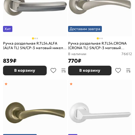
Хит
Доставим завтра
Ручка раздельная R.TL54.ALFA
Ручка раздельная R.TL54.CRONA
(ALFA TL) SN/CP-3 матовый никель/
(CRONA TL) SN/CP-3 матовый
хром
никель/хром
В наличии
76612
839
₽
770
₽
В корзину
В корзину