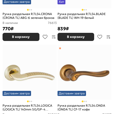
Доставим завтра
Хит
Ручка раздельная R.TL54.CRONA
Ручка раздельная R.TL54.BLADE
(CRONA TL) ABG-6 зеленая бронза
(BLADE TL) WH-19 белый
В наличии
76613
770
₽
839
₽
В корзину
В корзину
Доставим завтра
Доставим завтра
Ручка раздельная R.TL54.LOGICA
Ручка раздельная R.TL54.ONDA
(LOGICA TL) 140mm SG/GP-4
(ONDA TL) CF-17 кофе
золото/золото