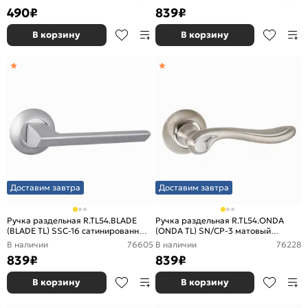
490
₽
839
₽
В корзину
В корзину
Доставим завтра
Доставим завтра
Ручка раздельная R.TL54.BLADE
Ручка раздельная R.TL54.ONDA
(BLADE TL) SSC-16 сатинированный
(ONDA TL) SN/CP-3 матовый
хром
никель/хром
В наличии
76605
В наличии
76228
839
₽
839
₽
В корзину
В корзину