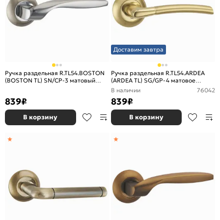
Доставим завтра
Ручка раздельная R.TL54.BOSTON
Ручка раздельная R.TL54.ARDEA
(BOSTON TL) SN/CP-3 матовый
(ARDEA TL) SG/GP-4 матовое
никель/хром
золото/золото
В наличии
76042
839
₽
839
₽
В корзину
В корзину