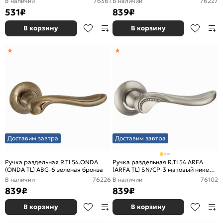
В наличии
76361
В наличии
76227
531
₽
839
₽
В корзину
В корзину
Доставим завтра
Доставим завтра
Ручка раздельная R.TL54.ONDA
Ручка раздельная R.TL54.ARFA
(ONDA TL) ABG-6 зеленая бронза
(ARFA TL) SN/CP-3 матовый никель/
хром
В наличии
76226
В наличии
76102
839
₽
839
₽
В корзину
В корзину