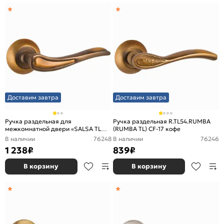
Доставим завтра
Доставим завтра
Ручка раздельная для
Ручка раздельная R.TL54.RUMBA
межкомнатной двери «SALSA TL
(RUMBA TL) CF-17 кофе
CF-17» Кофе
В наличии
76248
В наличии
76246
1 238
₽
839
₽
В корзину
В корзину