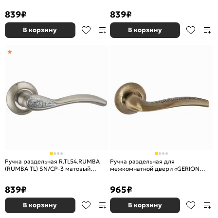
839
₽
839
₽
В корзину
В корзину
Ручка раздельная R.TL54.RUMBA
Ручка раздельная для
(RUMBA TL) SN/CP-3 матовый
межкомнатной двери «GERION
никель/хром
TL/HD ABG-6» Зеленая бронза
839
₽
965
₽
В корзину
В корзину