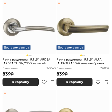
Доставим завтра
Доставим завтра
Ручка раздельная R.TL54.ARDEA
Ручка раздельная R.TL54.ALFA
(ARDEA TL) SN/CP-3 матовый
(ALFA TL) ABG-6 зеленая бронза
никель/хром
В наличии
76043
В наличии
76037
839
₽
839
₽
В корзину
В корзину