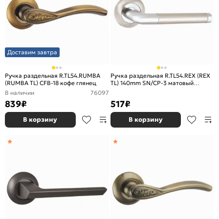
Доставим завтра
Ручка раздельная R.TL54.RUMBA
Ручка раздельная R.TL54.REX (REX
(RUMBA TL) CFB-18 кофе глянец
TL) 140mm SN/CP-3 матовый
никель/хром
В наличии
76097
839
₽
517
₽
В корзину
В корзину