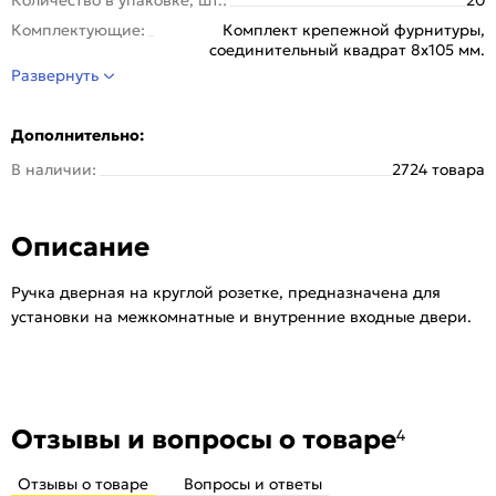
Комплектующие:
Комплект крепежной фурнитуры,
соединительный квадрат 8x105 мм.
Развернуть
Отделка:
Гальваника
Серия:
TL
Дополнительно:
Стиль:
Классика
В наличии:
2724 товара
Страна происхождения:
Китай
Тип розетки:
Круглая
Тип упаковки:
Kоробка
Описание
Цвет:
МатНикель/Хром
Ручка дверная на круглой розетке, предназначена для
установки на межкомнатные и внутренние входные двери.
Отзывы и вопросы о товаре
4
Отзывы о товаре
Вопросы и ответы