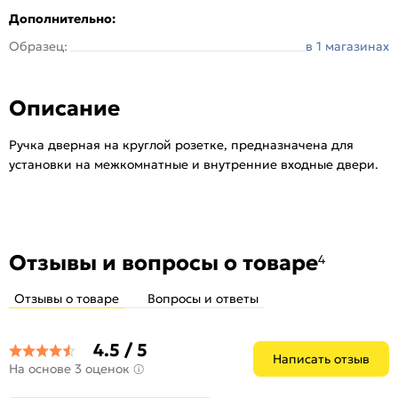
Дополнительно:
Стиль:
Классика
Образец:
в 1 магазинах
Страна происхождения:
Китай
Тип розетки:
Круглая
Тип упаковки:
Kоробка
Описание
Цвет:
Зеленая бронза
Ручка дверная на круглой розетке, предназначена для
установки на межкомнатные и внутренние входные двери.
Отзывы и вопросы о товаре
4
Отзывы о товаре
Вопросы и ответы
4.5 / 5
Написать отзыв
На основе 3 оценок