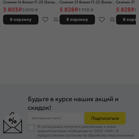
Скинни-14 Винил П-23 (Белый),
Скинни-21 Винил П-23 (Белый),
Скинни-21 В
глухая, скиновая
остекленная, сатинат белый
остекленная
3 803
₽
5 828
₽
5 828
₽
5 070 ₽
7 770 ₽
7 
художественный, скиновая
художествен
В корзину
В корзину
В корз
Будьте в курсе наших акций и
скидок!
Подписаться
Электронная почта
Я соглашаюсь получать рекламные и иные
маркетинговые сообщения от ООО «169». Я
предоставляю согласие на обработку персональных