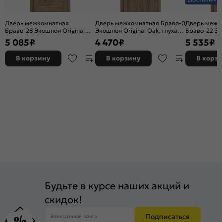
Дверь межкомнатная
Дверь межкомнатная Браво-0
Дверь межк
Браво-28 Экошпон Original
Экошпон Original Oak, глухая,
Браво-22 Эк
Oak, остекленная, magic fog,
без стекла, каркасно-щитовая
Oak, остекле
5 085
₽
4 470
₽
5 535
₽
без кромки, царговая
без кромки,
В корзину
В корзину
В корз
Будьте в курсе наших акций и
скидок!
Подписаться
Электронная почта