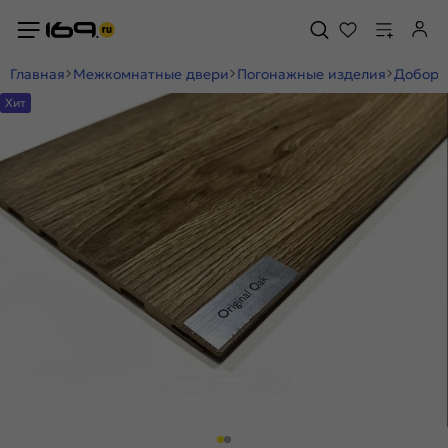
Главная
Межкомнатные двери
Погонажные изделия
Добор
Хит