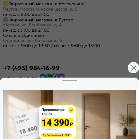
Фирменный магазин в Новокосино
Реутов, Носовихинское шоссе, д. 5
пн-вс: с 9:00 до 21:00
Фирменный магазин в Бутово
Москва, ул. Венёвская, д. 4
пн-вс: с 9:00 до 21:00
Склад в Одинцово
Одинцово, ул. Баковская, 5
пн-пт: с 9:00 до 19:30
/
сб-вс: с 9:00 до 18:00
+7 (495) 984-16-99
Заказать звонок
Стать дилером
Расскажите о нас
Поделиться
Оцените магазин