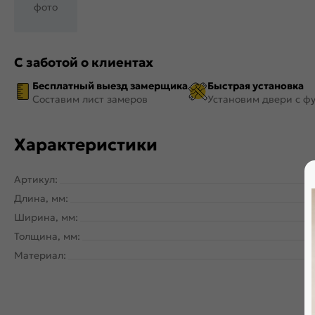
фото
С заботой о клиентах
Бесплатный выезд замерщика
Быстрая установка
Составим лист замеров
Установим двери с ф
Характеристики
Артикул:
Длина, мм:
Ширина, мм:
Толщина, мм:
Материал: