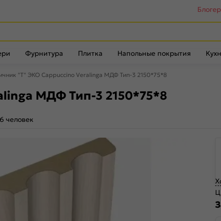
Блоге
ери
Фурнитура
Плитка
Напольные покрытия
Кухн
ичник "Т" ЭКО Cappuccino Veralinga МДФ Тип-3 2150*75*8
alinga МДФ Тип-3 2150*75*8
6 человек
Х
Ц
З