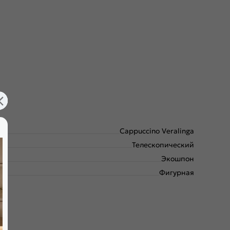
Cappuccino Veralinga
Телескопический
Экошпон
Фигурная