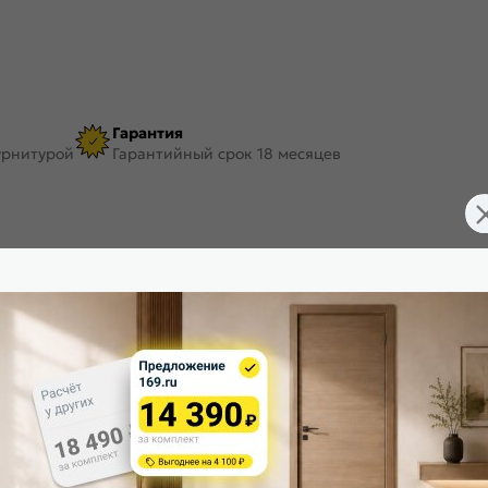
Гарантия
урнитурой
Гарантийный срок 18 месяцев
031-0691
Цвет:
2150
Тип погонажного изделия:
75
Покрытие:
8
Форма:
Экошпон