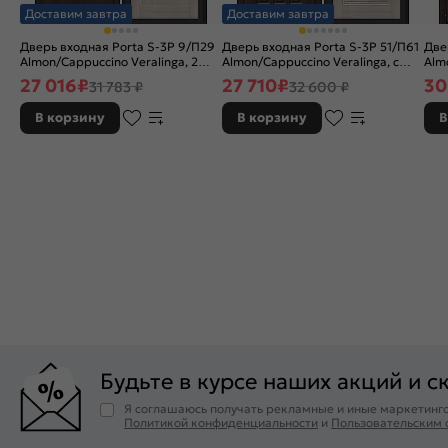
Доставим завтра
Доставим завтра
Дверь входная Porta S-3P 9/П29
Дверь входная Porta S-3P 51/П61
Две
Almon/Cappuccino Veralinga, 2
Almon/Cappuccino Veralinga, с
Alm
замка, с ночной задвижкой
зеркалом, 2 замка, с ночной
зам
27 016
₽
27 710
₽
30
31 783 ₽
32 600 ₽
задвижкой
В корзину
В корзину
В
Будьте в курсе наших акций и с
Я соглашаюсь получать рекламные и иные маркетинго
Политикой конфиденциальности
и
Пользовательским