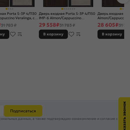
ная Porta S-3P 4/П30
Дверь входная Porta S-3P 4/П50
Дверь входная Por
puccino Veralinga, с
IMP-6 Almon/Cappuccino
Almon/Cappuccino V
2 замка, с ночной
Veralinga, 2 замка, с ночной
замка, с ночной з
₽
29 558
₽
28 605
₽
31 783 ₽
31 783 ₽
31 78
задвижкой
ину
В корзину
В корзину
Подписаться
сональных данных, а также подтверждаю ознакомление и согласие с