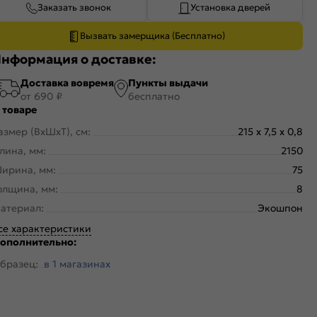
Заказать звонок
Установка дверей
Вызвать замерщика (Бесплатно)
нформация о доставке:
Доставка вовремя
Пункты выдачи
от 690 ₽
бесплатно
 товаре
азмер (ВхШхТ), см:
215 x 7,5 x 0,8
лина, мм:
2150
ирина, мм:
75
олщина, мм:
8
атериал:
Экошпон
се характеристики
ополнительно:
бразец:
в 1 магазинах