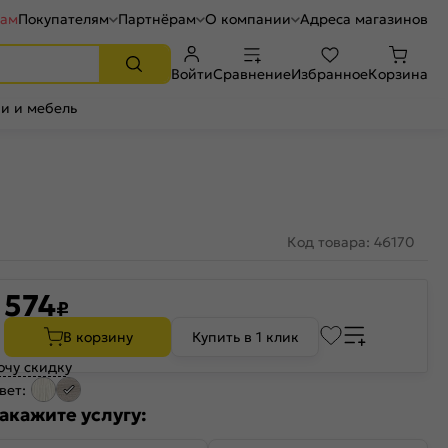
рам
Покупателям
Партнёрам
О компании
Адреса магазинов
Войти
Сравнение
Избранное
Корзина
и и мебель
Код товара: 46170
574
₽
В корзину
Купить в 1 клик
очу скидку
вет:
акажите услугу: