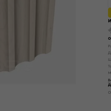
И
О
Р
Д
Ш
Т
М
В
Д
О