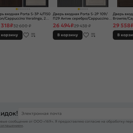
рь входная Porta S-3P 4/П50
Дверь входная Porta S-2P 109/
Дверь вход
on/Cappuccino Veralinga, 2
П29 Антик серебро/Cappuccino
Brownie/Cap
ка, с ночной задвижкой
Veralinga, 2 замка, с ночной
зеркалом, 
 318
₽
26 494
₽
29 558
32 600 ₽
29 438 ₽
задвижкой
задвижкой
 корзину
В корзину
В корз
кидок!
Электронная почта
вые сообщения от ООО «169». Я предоставляю согласие на обработку пер
 соглашением
.