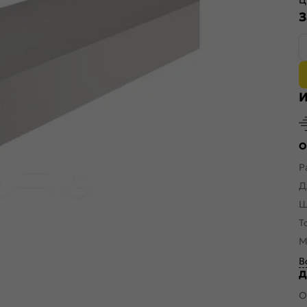
З
И
О
Р
Д
Ш
Т
М
В
Д
О