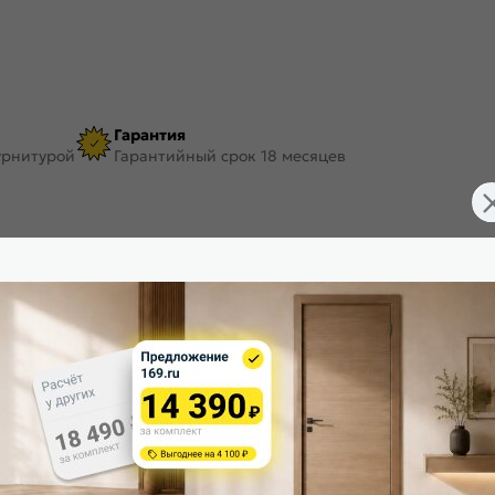
Гарантия
урнитурой
Гарантийный срок 18 месяцев
FDT500003
Материал:
2150
Цвет:
75
Тип погонажного изделия:
10
Покрытие: