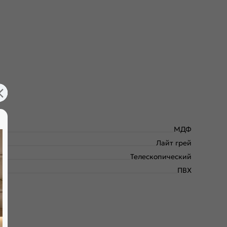
МДФ
Лайт грей
Телескопический
ПВХ