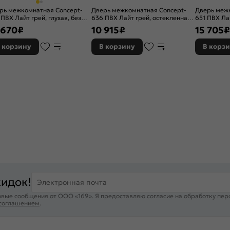
рь межкомнатная Concept-
Дверь межкомнатная Concept-
Дверь меж
 ПВХ Лайт грей, глухая, без
636 ПВХ Лайт грей, остекленная,
651 ПВХ Ла
мки, царговая
сатинат белый, без кромки,
сатинат бе
 670
₽
10 915
₽
15 705
₽
царговая
царговая
 корзину
В корзину
В корз
кидок!
Электронная почта
вые сообщения от ООО «169». Я предоставляю согласие на обработку пер
 соглашением
.