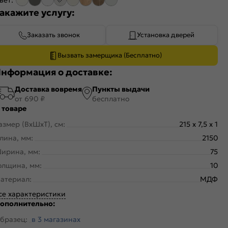
акажите услугу:
Заказать звонок
Установка дверей
Вызвать замерщика (Бесплатно)
нформация о доставке:
Доставка вовремя
Пункты выдачи
от 690 ₽
бесплатно
 товаре
азмер (ВхШхТ), см:
215 x 7,5 x 1
лина, мм:
2150
ирина, мм:
75
олщина, мм:
10
атериал:
МДФ
се характеристики
ополнительно:
бразец:
в 3 магазинах