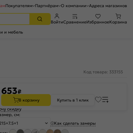
рам
Покупателям
Партнёрам
О компании
Адреса магазинов
Войти
Сравнение
Избранное
Корзина
и и мебель
Код товара: 333155
653
₽
В корзину
Купить в 1 клик
очу скидку
азмер, см:
Как сделать замеры
215×7.5×1
вет: