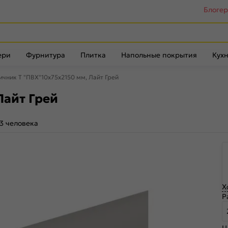
Блоге
ери
Фурнитура
Плитка
Напольные покрытия
Кухн
ичник Т "ПВХ"10х75x2150 мм, Лайт Грей
Лайт Грей
3 человека
Х
Р
Ц