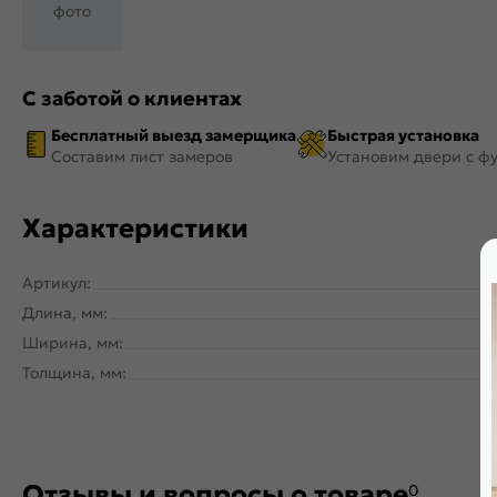
фото
С заботой о клиентах
Бесплатный выезд замерщика
Быстрая установка
Составим лист замеров
Установим двери с ф
Характеристики
Артикул:
Длина, мм:
Ширина, мм:
Толщина, мм:
Отзывы и вопросы о товаре
0