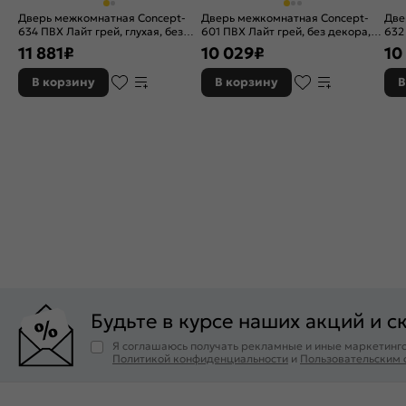
Дверь межкомнатная Concept-
Дверь межкомнатная Concept-
Две
634 ПВХ Лайт грей, глухая, без
601 ПВХ Лайт грей, без декора,
632
кромки, царговая
остекленная, лакобель чёрный,
кро
11 881
₽
10 029
₽
10
без кромки, царговая
В корзину
В корзину
В
Будьте в курсе наших акций и с
Я соглашаюсь получать рекламные и иные маркетинго
Политикой конфиденциальности
и
Пользовательским