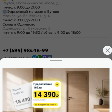
Реутов, Носовихинское шоссе, д. 5
пн-вс: с 9:00 до 21:00
Фирменный магазин в Бутово
Москва, ул. Венёвская, д. 4
пн-вс: с 9:00 до 21:00
Склад в Одинцово
Одинцово, ул. Баковская, 5
пн-пт: с 9:00 до 19:30
/
сб-вс: с 9:00 до 18:00
+7 (495) 984-16-99
Заказать звонок
Стать дилером
Расскажите о нас
Поделиться
Оцените магазин
ИКС 1340