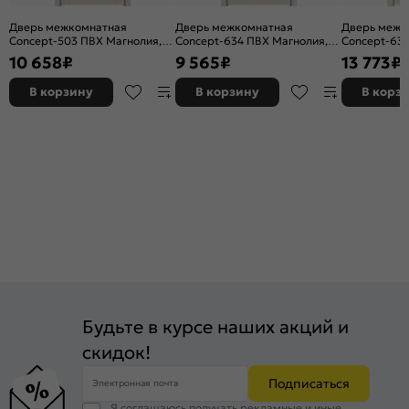
Дверь межкомнатная
Дверь межкомнатная
Дверь межк
Concept-503 ПВХ Магнолия,
Concept-634 ПВХ Магнолия,
Concept-636
глухая, без кромки, царговая
глухая, без кромки, царговая
остекленная
10 658
₽
9 565
₽
13 773
₽
без кромки,
В корзину
В корзину
В корз
Будьте в курсе наших акций и
скидок!
Подписаться
Электронная почта
Я соглашаюсь получать рекламные и иные