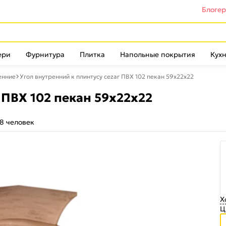
Блоге
ери
Фурнитура
Плитка
Напольные покрытия
Кухн
енние
Угол внутренний к плинтусу cezar ПВХ 102 пекан 59x22x22
 ПВХ 102 пекан 59x22x22
8 человек
Х
Ц