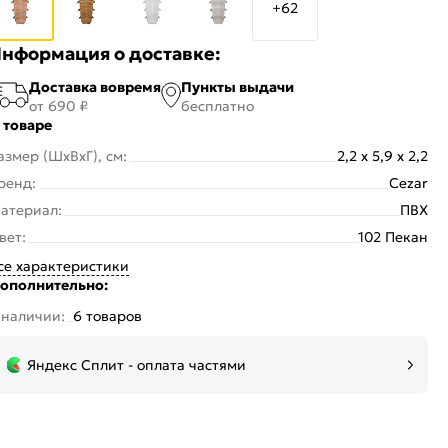
+62
нформация о доставке:
Доставка вовремя
Пункты выдачи
от 690 ₽
бесплатно
 товаре
азмер (ШхВхГ), см:
2,2 x 5,9 x 2,2
ренд:
Cezar
атериал:
ПВХ
вет:
102 Пекан
се характеристики
ополнительно:
 наличии:
6 товаров
Яндекс Сплит - оплата частями