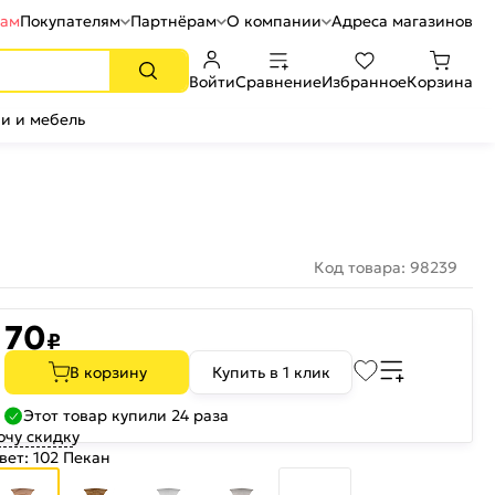
рам
Покупателям
Партнёрам
О компании
Адреса магазинов
Войти
Сравнение
Избранное
Корзина
и и мебель
Код товара: 98239
70
₽
В корзину
Купить в 1 клик
Этот товар купили 24 раза
очу скидку
вет:
102 Пекан