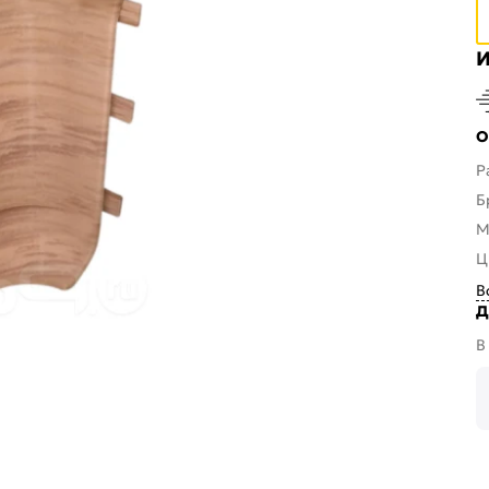
И
О
Р
Б
М
Ц
В
Д
В