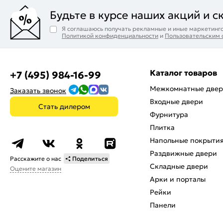
Будьте в курсе наших акций и с
Я соглашаюсь получать рекламные и иные маркетинго
Политикой конфиденциальности
и
Пользовательским
Каталог товаров
+7 (495) 984-16-99
Межкомнатные две
Заказать звонок
Входные двери
Стать дилером
Фурнитура
Плитка
Напольные покрыти
Раздвижные двери
Расскажите о нас
Поделиться
Складные двери
Оцените магазин
Арки и порталы
Рейки
Панели