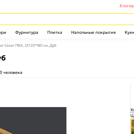
Блоге
ери
Фурнитура
Плитка
Напольные покрытия
Кухн
ог Cezar ПВХ, 25*25*180 см, Дуб
уб
3 человека
Х
Ц