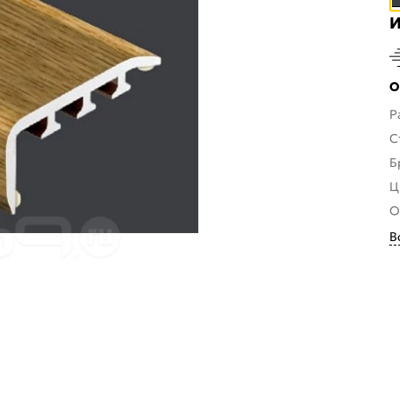
И
О
Р
С
Б
Ц
О
В