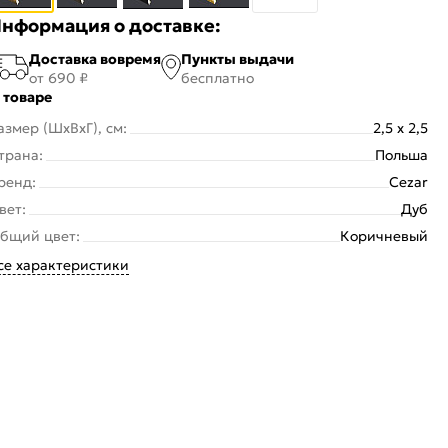
нформация о доставке:
Доставка вовремя
Пункты выдачи
от 690 ₽
бесплатно
 товаре
азмер (ШхВхГ), см:
2,5 x 2,5
трана:
Польша
ренд:
Cezar
вет:
Дуб
бщий цвет:
Коричневый
се характеристики