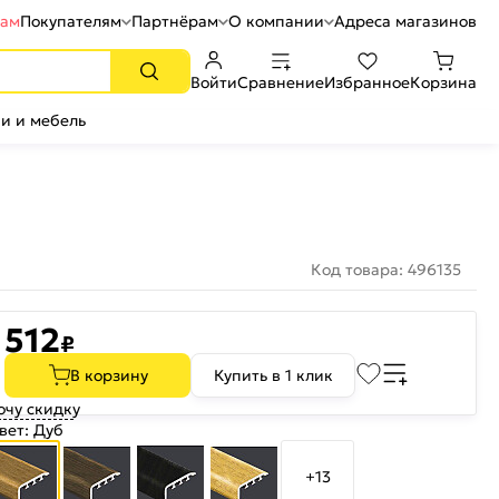
рам
Покупателям
Партнёрам
О компании
Адреса магазинов
Войти
Сравнение
Избранное
Корзина
и и мебель
Код товара: 496135
512
₽
В корзину
Купить в 1 клик
очу скидку
вет:
Дуб
+13