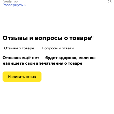
Глубина:
25
Развернуть
Материал:
ПВХ
Отделка:
Ламинированная
Стиль:
Современный
Особенности:
Порог уголовой из ПХВ с ламинированной
поверхностью
Отзывы и вопросы о товаре
0
Отзывы о товаре
Вопросы и ответы
Отзывов ещё нет — будет здорово, если вы
напишете свои впечатления о товаре
Написать отзыв