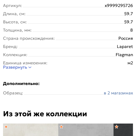
Артикул:
х9999295726
Длина, см:
59.7
Высота, см:
59.7
Толщина, мм:
8
Страна происхождения:
Россия
Бренд:
Laparet
Коллекция:
Flagman
Единица измерения:
м2
Развернуть
Назначение:
Стена, Пол
Тип поверхности:
Неполированная матовая
Дополнительно:
Покрытие:
Глазурованная
Образец:
в 2 магазинах
Вес упаковки (кг):
32
Вес 1 штуки, кг:
6.4
Из этой же коллекции
Вес на 1 кв. м:
17.8
Материал:
Керамогранит
Рисунок:
Бетон, цемент