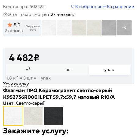
В избранное
В сравнение
Код товара: 502325
Этот товар смотрят
27 человек
5,0
Загрузить
+9
фото
2 отзыва
4 482
₽
м²
шт
упак
1.8 м² = 5 шт = 1 упак
Хочу скидку
Флагман ПРО Керамогранит светло-серый
К952736R0001LPЕТ 59,7х59,7 матовый R10/A
Цвет:
Светло-серый
Закажите услугу: