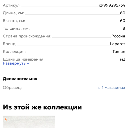
Артикул:
х9999295734
Длина, см:
60
Высота, см:
60
Толщина, мм:
8
Страна происхождения:
Россия
Бренд:
Laparet
Коллекция:
Tuman
Единица измерения:
м2
Развернуть
Назначение:
Стена, Пол
Тип поверхности:
Неполированная матовая
Дополнительно:
Покрытие:
Глазурованная
Образец:
в 1 магазинах
Вес упаковки (кг):
32
Вес 1 штуки, кг:
6.4
Из этой же коллекции
Вес на 1 кв. м:
17.8
Материал:
Керамогранит
Рисунок:
Бетон, цемент