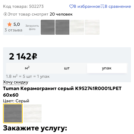
В избранное
В сравнение
Код товара: 502273
Этот товар смотрят
20 человек
5,0
Загрузить
фото
3 отзыва
2 142
₽
м²
шт
упак
1.8 м² = 5 шт = 1 упак
Хочу скидку
Tuman Керамогранит серый K952741R0001LPET
60x60
Цвет:
Серый
Закажите услугу: