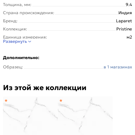
Толщина, мм:
9.4
Страна происхождения:
Индия
Бренд:
Laparet
Коллекция:
Pristine
Единица измерения:
м2
Развернуть
Назначение:
Пол, Стена
Вес упаковки (кг):
29.5
Дополнительно:
Вес 1 штуки, кг:
14.75
Образец:
в 1 магазинах
Вес на 1 кв. м:
20.5
Материал:
Керамогранит
Из этой же коллекции
Количество шт. в упаковке:
2
Область применения:
Для пола
Цвет:
Белый
Износостойкость:
PEI III (для глазурованной)