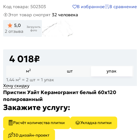
В избранное
В сравнение
Код товара: 502303
Этот товар смотрят
32 человека
5,0
Загрузить
фото
2 отзыва
4 018
₽
м²
шт
упак
1.44 м² = 2 шт = 1 упак
Хочу скидку
Пристин Уайт Керамогранит белый 60х120
полированный
Закажите услугу:
Расчёт количества плитки
Укладка плитки
3D дизайн-проект