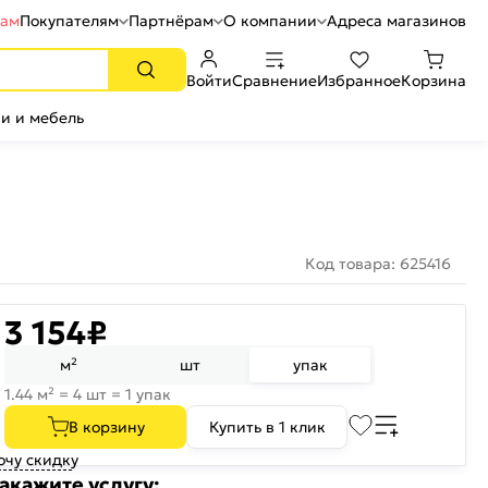
рам
Покупателям
Партнёрам
О компании
Адреса магазинов
Войти
Сравнение
Избранное
Корзина
и и мебель
Код товара: 625416
3 154
₽
м²
шт
упак
1.44 м² = 4 шт = 1 упак
В корзину
Купить в 1 клик
очу скидку
акажите услугу: