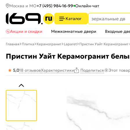
Москва и МО
+7 (495) 984-16-99
Онлайн-чат
Каталог
Акции и скидки
Межкомнатные двери
Входные дв
Главная
Плитка
Керамогранит
Laparet
Пристин Уайт Керамогранит
Пристин Уайт Керамогранит белы
5,0
18 отзывов
Характеристики
Этот това
Поделиться