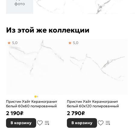
фото
Из этой же коллекции
5,0
5,0
Пристин Уайт Керамогранит
Пристин Уайт Керамогранит
белый 60х60 полированный
белый 60х120 полированный
2 190
₽
2 790
₽
В корзину
В корзину