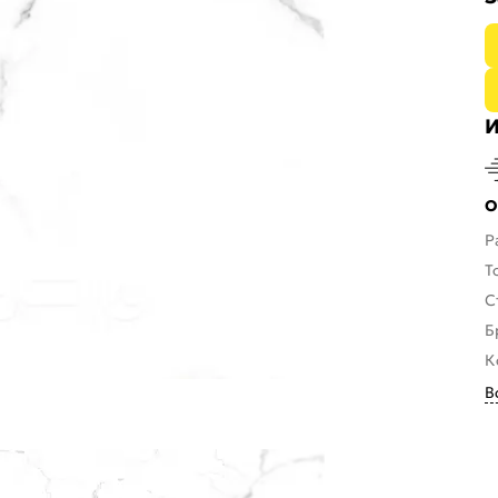
И
О
Р
Т
С
Б
К
В