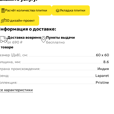
Расчёт количества плитки
Укладка плитки
3D дизайн-проект
нформация о доставке:
Доставка вовремя
Пункты выдачи
от 690 ₽
бесплатно
 товаре
азмер (ДхВ), см:
60 x 60
олщина, мм:
8.6
трана происхождения:
Индия
ренд:
Laparet
оллекция:
Pristine
се характеристики