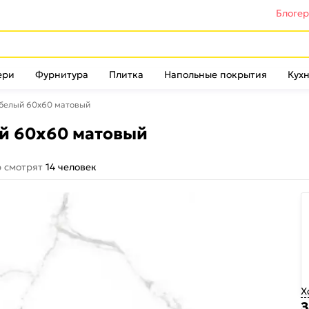
Блоге
ери
Фурнитура
Плитка
Напольные покрытия
Кухн
 белый 60х60 матовый
й 60х60 матовый
р смотрят
14 человек
Х
З