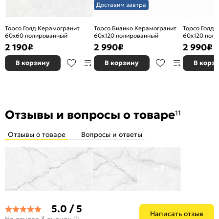
Доставим завтра
Торсо Голд Керамогранит
Торсо Бианко Керамогранит
Торсо Голд 
60х60 полированный
60х120 полированный
60х120 пол
2 190
₽
2 990
₽
2 990
₽
В корзину
В корзину
В корз
Отзывы и вопросы о товаре
11
Отзывы о товаре
Вопросы и ответы
+7
5.0 / 5
Написать отзыв