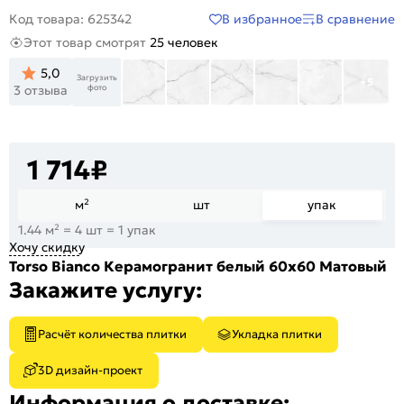
В избранное
В сравнение
Код товара: 625342
Этот товар смотрят
25 человек
5,0
Загрузить
+5
фото
3 отзыва
1 714
₽
м²
шт
упак
1.44 м² = 4 шт = 1 упак
Хочу скидку
Torso Bianco Керамогранит белый 60х60 Матовый
Закажите услугу:
Расчёт количества плитки
Укладка плитки
3D дизайн-проект
Информация о доставке: