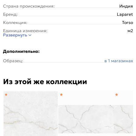
Страна происхождения:
Индия
Бренд:
Laparet
Коллекция:
Torso
Единица измерения:
м2
Развернуть
Назначение:
Стена, Пол
Тип поверхности:
Матовая
Дополнительно:
Вес упаковки (кг):
26.3
Образец:
в 1 магазинах
Вес 1 штуки, кг:
6.575
Вес на 1 кв. м:
18.3
Из этой же коллекции
Материал:
Керамогранит
Количество шт. в упаковке:
4
Область применения:
Для ванной, Для пола
Цвет:
Белый