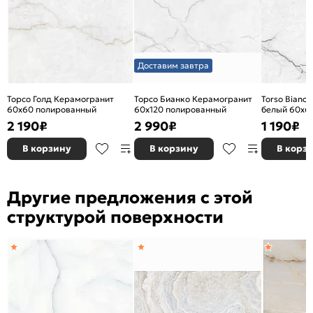
Область применения:
Для ванной
Морозоустойчивость:
Нет
Цвет:
Бежевый
Износостойкость:
PEI III (для глазурованной)
Доставим завтра
Торсо Голд Керамогранит
Торсо Бианко Керамогранит
Torso Bianc
60х60 полированный
60х120 полированный
белый 60х6
2 190
₽
2 990
₽
1 190
₽
В корзину
В корзину
В корз
Другие предложения с этой
структурой поверхности