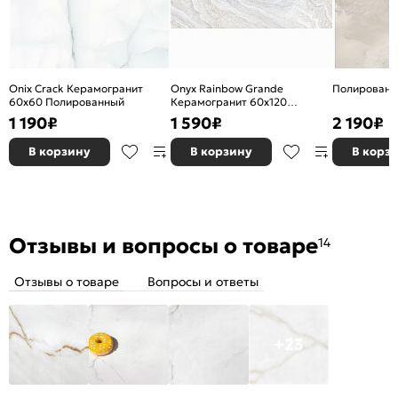
Onix Crack Керамогранит
Onyx Rainbow Grande
Полированн
60х60 Полированный
Керамогранит 60х120
Полированный
1 190
₽
1 590
₽
2 190
₽
В корзину
В корзину
В корз
Отзывы и вопросы о товаре
14
Отзывы о товаре
Вопросы и ответы
+23