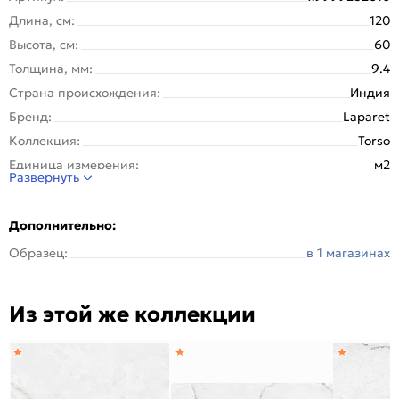
Длина, см:
120
Высота, см:
60
Толщина, мм:
9.4
Страна происхождения:
Индия
Бренд:
Laparet
Коллекция:
Torso
Единица измерения:
м2
Развернуть
Назначение:
Пол, Стена
Тип поверхности:
Полированная
Дополнительно:
Покрытие:
Глазурованная
Образец:
в 1 магазинах
Вес упаковки (кг):
28.3
Вес 1 штуки, кг:
14.15
Из этой же коллекции
Вес на 1 кв. м:
19.7
Материал:
Керамогранит
Рисунок:
Мрамор
Количество шт. в упаковке:
2