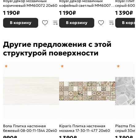
Royal Декор мозаичный
Royal Декор мозаичный
Royal Плитк
коричневый MM60072 20х60
кофейный светлый MM60075
серый 6008
20х60
1 190
₽
1 190
₽
1 390
₽
В корзину
В корзину
В корз
Другие предложения с этой
структурой поверхности
Bona Плитка настенная
Kiparis Плитка настенная
Plazma Плит
бежевый 08-00-11-1344 20х40
мозаика 17-30-11-477 20х60
серый 30х6
990
₽
1 390
₽
1 390
₽