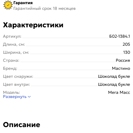
Гарантия
Гарантийный срок 18 месяцев
Характеристики
Артикул:
Б02-1384.1
Длина, см:
205
Ширина, см:
130
Страна:
Россия
Бренд:
Мастино
Цвет снаружи:
Шоколад букле
Цвет внутри:
Шоколад букле
Модель:
Мега Масс
Развернуть
Открывание:
Левое
Открывание (˚):
180
Исполнение:
Металл-металл
Описание
Марка
Новолипецкий металлургический завод, завод
стали:
Северсталь; РФ