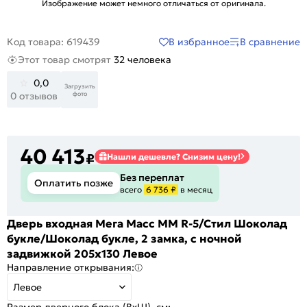
Изображение может немного отличаться от оригинала.
В избранное
В сравнение
Код товара: 619439
Этот товар смотрят
32 человека
0,0
Загрузить
фото
0 отзывов
40 413
₽
Нашли дешевле? Снизим цену!
Без переплат
Оплатить позже
всего
6 736 ₽
в месяц
Дверь входная Мега Масс ММ R-5/Стил Шоколад
букле/Шоколад букле, 2 замка, с ночной
задвижкой 205x130 Левое
Направление открывания:
Левое
Размер дверного блока (ВхШ), см: