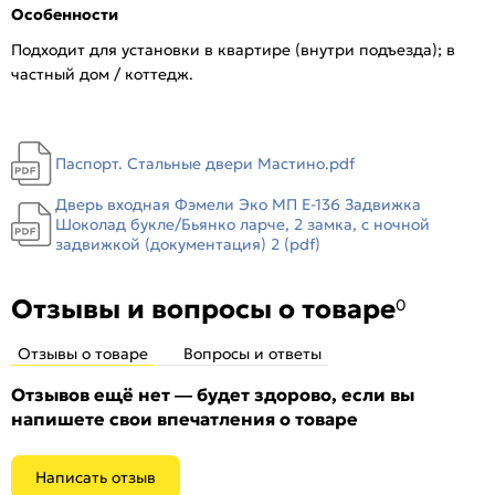
Особенности
Отделка снаружи:
Шоколад букле, R5
Отделка внутри:
Шоколад букле
Подходит для установки в квартире (внутри подъезда); в
частный дом / коттедж.
Окраска:
Шоколад букле
Толщина полотна/коробки, мм:
70/104
Толщина стали короба, мм:
1.4
Паспорт. Стальные двери Мастино.pdf
Толщина стали полотна (снаружи/внутри), мм:
1.4
Ширина наличника:
70
Дверь входная Фэмели Эко МП E-136 Задвижка
Шоколад букле/Бьянко ларче, 2 замка, с ночной
Эксцентрик:
Есть
задвижкой (документация) 2 (pdf)
Тип коробки:
Открытый
Уплотнитель:
2 контура уплотнителей
Отзывы и вопросы о товаре
0
Усиление:
Цельногнутое усиленное полотно 70 мм
Утепление:
Пенополиуретан
Отзывы о товаре
Вопросы и ответы
Утепление коробки:
Нет
Отзывов ещё нет — будет здорово, если вы
Крепление:
Анкерные болты
напишете свои впечатления о товаре
Петли:
4 петли
Верхний замок:
Border ЗВ 8-6/14
Написать отзыв