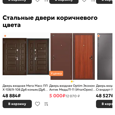
Цвет:
Шоколад букле/Шоколад букле
Качество:
ГОСТ 31173-2016
Вес, кг:
140
Стальные двери коричневого
цвета
Уценка
Дверь входная Мега Масс ПП
Дверь входная Optim Эконом
Дверь вход
X-108/X-108 Дуб коньяк/Дуб
Антик Медь/Л-11 (ИталОрех), 1
Стандарт МП
коньяк, 2 замка, с ночной
замок
терморазр
48 884
₽
5 000
₽
48 527
₽
12 870 ₽
задвижкой
букле/Орех 
с ночной за
В корзину
В корз